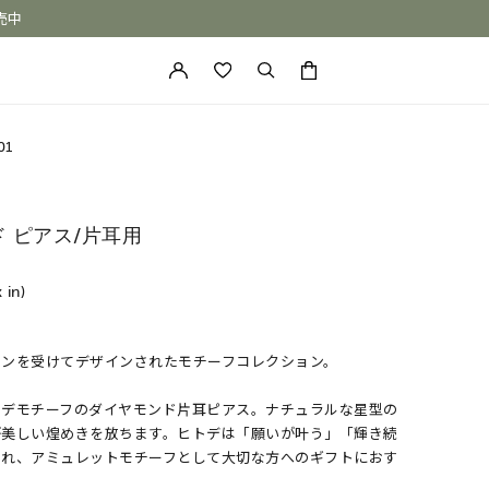
売中
カートに商品がありません。
01
ド ピアス/片耳用
x in)
ョンを受けてデザインされたモチーフコレクション。
ONE of a KIND
トデモチーフのダイヤモンド片耳ピアス。ナチュラルな星型の
が美しい煌めきを放ちます。ヒトデは「願いが叶う」「輝き続
され、アミュレットモチーフとして大切な方へのギフトにおす