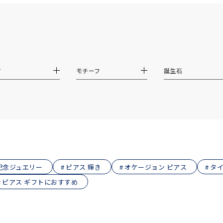
ニン
エレガント
カジュアル
フォーマル
モード
ス
ご褒美
記念日
誕生日
気分転換
デート
ジュエリー
腕周りジュエリー
ペアジュエリー
ベストセレ
材
モチーフ
誕生石
ンラインショップ限定
～
～
記念ジュエリー
ピアス 輝き
オケージョン ピアス
タイ
ピアス ギフトにおすすめ
¥400,00
庫ありのみ
すべて表示