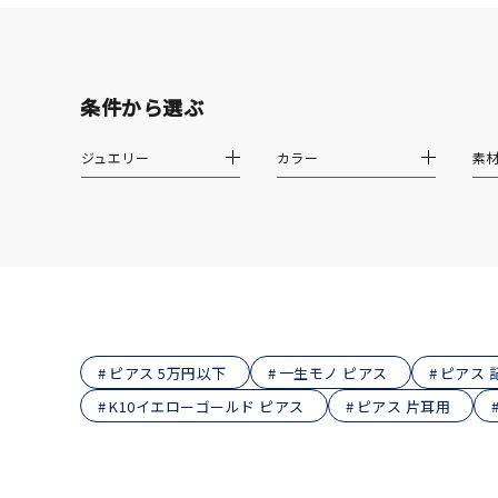
ファッションテイスト
フェミ
着用シーン
オフィ
条件から選ぶ
耳周り
コレクション
ジュエリー
カラー
素
公式オ
レディース
リングサイズ
メンズ
リングサイズ
ピアス 5万円以下
一生モノ ピアス
ピアス 
K10イエローゴールド ピアス
ピアス 片耳用
価格
¥0
在庫
在