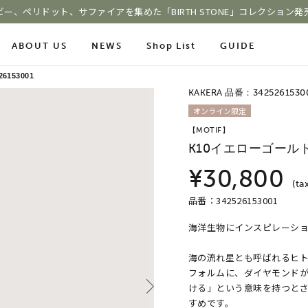
ビー、ペリドット、サファイアを集めた「BIRTH STONE」コレクション発
ABOUT US
NEWS
Shop List
GUIDE
153001
KAKERA 品番：3425261530
ace Chain
オンライン限定
Online Shop
Fashion Jewelry
【MOTIF】
m
ショッピングガイド
K10イエローゴール
プレゼントガイド
le
よくあるご質問
ジュエリーケア
¥30,800
(ta
品番：342526153001
海洋生物にインスピレーシ
COLOR STONE
海の流れ星とも呼ばれるヒ
フォルムに、ダイヤモンド
ける」という意味を持つと
すめです。