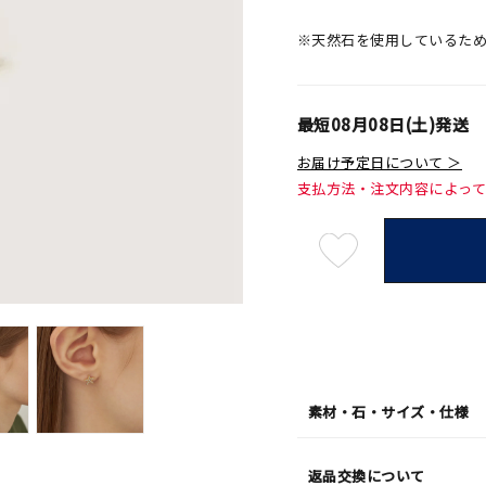
※天然石を使用しているた
最短
08月08日(土)
発送
お届け予定日について ＞
支払方法・注文内容によっ
最
短
08
月
08
日
(土)
発
送
¥30,
素材・石・サイズ・仕様
返品交換について