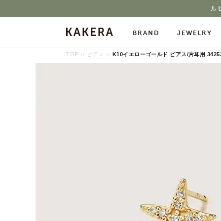
ル
BRAND
JEWELRY
TOP
ピアス
K10イエローゴールド ピアス/片耳用 342526
All Jewelry
Necklace
Neckl
Pierced Earrings
Ring
Char
Ear Cuff
Bracelet
Bang
Stone Gallery