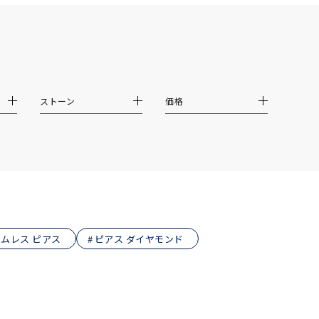
シンプル
ユニセックス
結婚式
推し活
クション
ストーン
価格
ムレス ピアス
ピアス ダイヤモンド
0