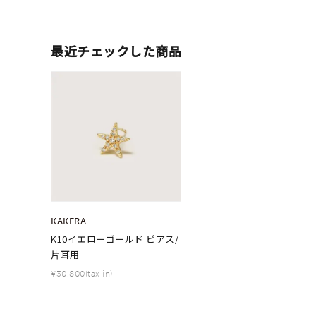
カテゴリー
最近チェックした商品
素材
プラチ
カラー
イエロ
1月の
誕生石
7月の
しずく
モチーフ
クロス
KAKERA
K10イエローゴールド ピアス/
片耳用
クリア
石の色
¥30,800(tax in)
レッド