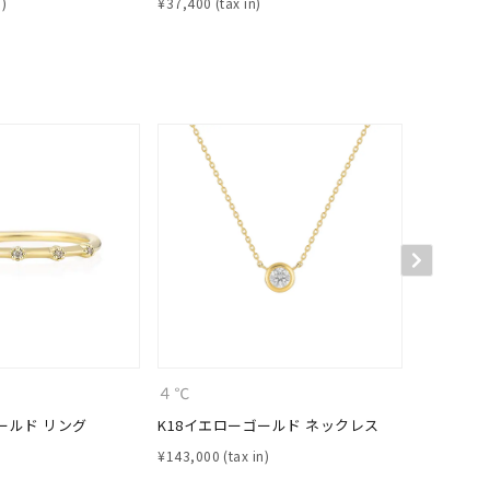
¥
37,400
¥
35,200
キーワードで検索する
#eギフト
４℃
４℃
ールド リング
K18イエローゴールド ネックレス
K10ピン
¥
143,000
¥
27,500