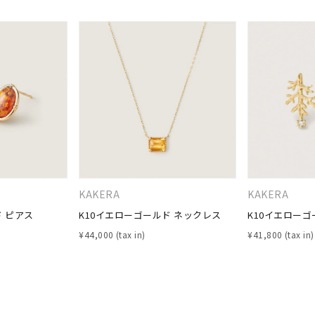
ナ
K18
K10
K7
ゴールド
シルバー
ステ
ーカラー
ピンクカラー
ホワイトカラー
トリプルカラー
誕生石
2月の誕生石
3月の誕生石
4月の誕生石
5月の
誕生石
8月の誕生石
9月の誕生石
10月の誕生石
11
KAKERA
KAKERA
リセット
絞り込んで検索する
ハート
一粒
三石
パヴェ
ライン
馬蹄
ド ピアス
K10イエローゴールド ネックレス
K10イエローゴ
ダブルループ
星座
イニシャル
リボン
その他
¥
44,000
¥
41,800
ホワイト
ピンク
パープル
ブルー
グリーン
マルチカラー