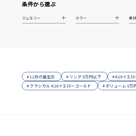
条件から選ぶ
在庫
在
ジュエリー
カラー
素
11月の誕生石
リング 5万円以下
K10イエ
クラシカル K10イエローゴールド
ボリューム 5万