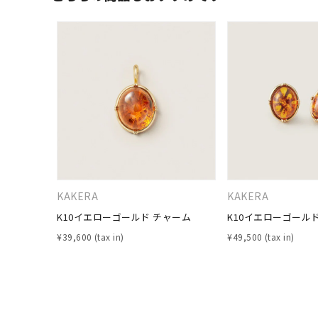
カテゴリー
素材
プラチ
カラー
イエロ
1月の
誕生石
7月の
KAKERA
KAKERA
しずく
K10イエローゴールド チャーム
K10イエローゴール
モチーフ
クロス
¥
39,600
¥
49,500
クリア
石の色
レッド