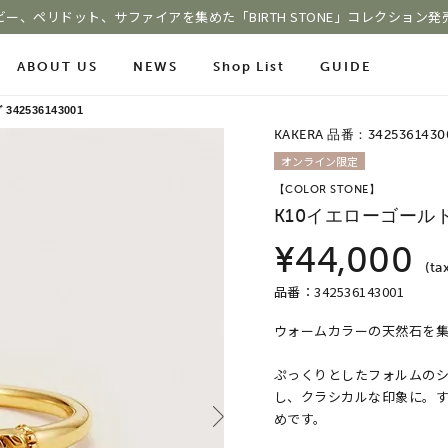
ビー、ペリドット、サファイアを集めた「BIRTH STONE」コレクション発
ABOUT US
NEWS
Shop List
GUIDE
グ
342536143001
KAKERA 品番：3425361430
ace Chain
オンライン限定
Online Shop
Fashion Jewelry
【COLOR STONE】
m
ショッピングガイド
K10イエローゴール
プレゼントガイド
le
よくあるご質問
ジュエリーケア
¥44,000
(ta
品番：342536143001
ウォームカラーの天然石を集め
COLOR STONE
ぷっくりとしたフォルムの
し、クラシカルな印象に。
めです。