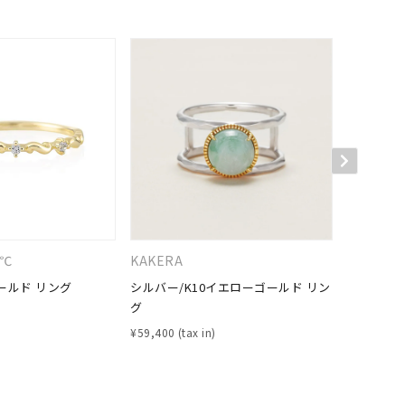
キーワードで検索する
４℃
KAKERA
CANAL 
#eギフト
ールド リング
シルバー/K10イエローゴールド リン
シルバー 
グ
¥
11,000
¥
59,400