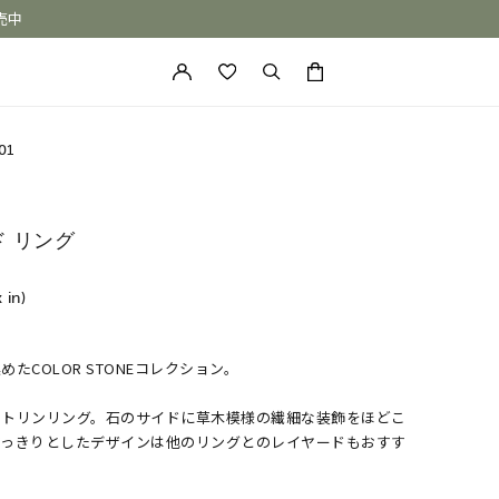
売中
カートに商品がありません。
01
ド リング
x in)
たCOLOR STONEコレクション。
ONE of a KIND
シトリンリング。石のサイドに草木模様の繊細な装飾をほどこ
すっきりとしたデザインは他のリングとのレイヤードもおすす