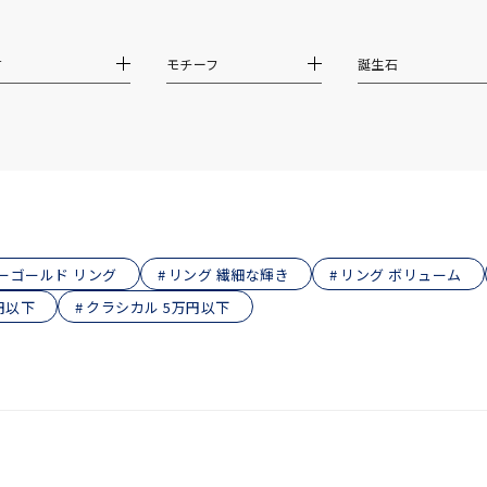
庫ありのみ
すべて表示
材
モチーフ
誕生石
ローゴールド リング
リング 繊細な輝き
リング ボリューム
円以下
クラシカル 5万円以下