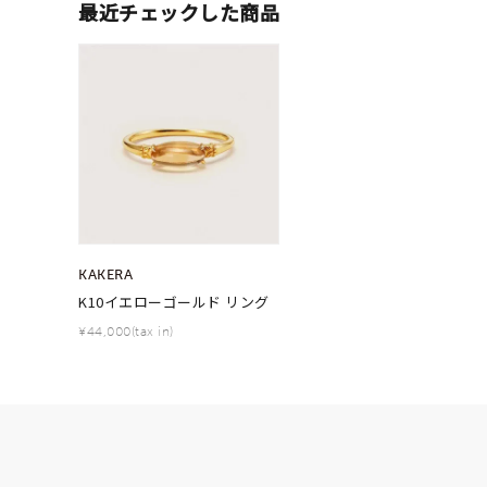
最近チェックした商品
ファッションテイスト
フェミ
着用シーン
オフィ
耳周り
コレクション
公式オ
レディース
リングサイズ
KAKERA
K10イエローゴールド リング
¥44,000(tax in)
メンズ
リングサイズ
価格
¥0