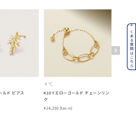
ンレス
よくある質問はこちら
その他
誕生石
6月の誕生石
月の誕生石
12月の誕生石
４℃
KAKERA
ムーン
フラワー
ールド ピアス
K10イエローゴールド チェーンリン
K10イエ
グ
¥
41,800
¥
24,200
イエロー
ブラウン