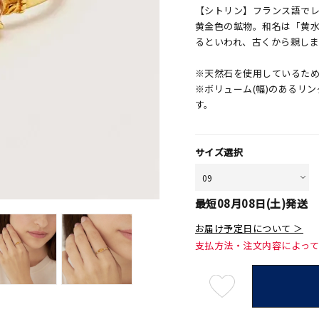
【シトリン】フランス語でレ
黄金色の鉱物。和名は「黄
るといわれ、古くから親し
※天然石を使用しているた
※ボリューム(幅)のあるリ
す。
サイズ選択
最短
08月08日(土)
発送
お届け予定日について ＞
支払方法・注文内容によっ
最
短
08
月