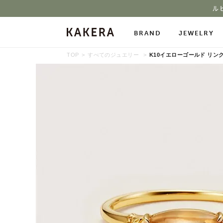
ル
BRAND
JEWELRY
TOP
すべてのジュエリー
K10イエローゴールド リン
All Jewelry
Necklace
Neckl
Pierced Earrings
Ring
Char
Ear Cuff
Bracelet
Bang
Stone Gallery