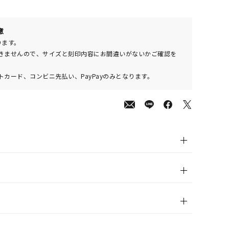
意
000
(tax
ります。
in)
きませんので、サイズと刻印内容にお間違いがないかご確認を
カード、コンビニ先払い、PayPayのみとなります。