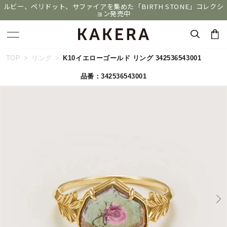
ルビー、ペリドット、サファイアを集めた「BIRTH STONE」コレクシ
ョン発売中
キーワードで検索する
TOP
リング
K10イエローゴールド リング 342536543001
品番：342536543001
人気検索キーワード
#ペア
#eギフト
#ハーフエタニティリング
#刻印可
#メンズ ネックレス
ブランド
KAKERA
カテゴリー
すべてのジュエリー