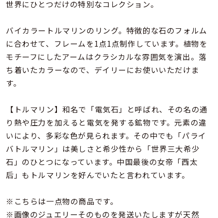
着用シーン
世界にひとつだけの特別なコレクション。
バイカラートルマリンのリング。特徴的な石のフォルム
コレクション
に合わせて、フレームを1点1点制作しています。植物を
モチーフにしたアームはクラシカルな雰囲気を演出。落
レディース
ち着いたカラーなので、デイリーにお使いいただけま
～
リングサイズ
す。
【トルマリン】和名で「電気石」と呼ばれ、その名の通
メンズ
～
り熱や圧力を加えると電気を発する鉱物です。元素の違
リングサイズ
いにより、多彩な色が見られます。その中でも「パライ
バトルマリン」は美しさと希少性から「世界三大希少
価格
石」のひとつになっています。中国最後の女帝「西太
¥0
¥400,
后」もトルマリンを好んでいたと言われています。
在庫
在庫ありのみ
すべて表示
※こちらは一点物の商品です。
※画像のジュエリーそのものを発送いたしますが天然