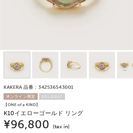
素材
カラー
誕生石
モチーフ
KAKERA 品番：342536543001
石の色
オンライン限定
SOLDOUT
【ONE of a KIND】
ファッションテイス
K10イエローゴールド リング
ト
¥96,800
(tax in)