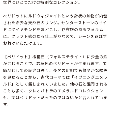
着用シーン
世界にひとつだけの特別なコレクション。
ペリドットにルドウィジャイトという針状の鉱物が内包
コレクション
された希少な天然石のリング。センターストーンのサイ
ドにダイヤモンドをほどこし、存在感のあるフォルム
レディース
に。クラフト感のある仕上がりなので、シーンを選ばず
～
リングサイズ
お着けいただけます。
【ペリドット】橄欖石（フォルステライト）に少量の鉄
メンズ
～
が混じることで、若草色のペリドットが生まれます。宝
リングサイズ
飾品としての歴史は長く、夜間の照明でも鮮やかな緑色
を見せることから、古代ローマでは「イブニングエメラ
価格
ルド」として親しまれていました。他の石と混同される
¥0
¥400,
ことも多く、クレオパトラのエメラルドコレクション
も、実はペリドットだったのではないかと言われていま
在庫
在庫ありのみ
すべて表示
す。