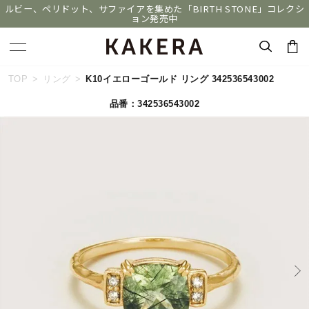
ルビー、ペリドット、サファイアを集めた「BIRTH STONE」コレクシ
ョン発売中
キーワードで検索する
TOP
リング
K10イエローゴールド リング 342536543002
品番：342536543002
人気検索キーワード
#ペア
#eギフト
#ハーフエタニティリング
#刻印可
#メンズ ネックレス
ブランド
KAKERA
カテゴリー
すべてのジュエリー