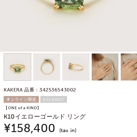
素材
カラー
誕生石
モチーフ
KAKERA 品番：342536543002
石の色
オンライン限定
SOLDOUT
【ONE of a KIND】
ファッションテイス
K10イエローゴールド リング
ト
¥158,400
(tax in)