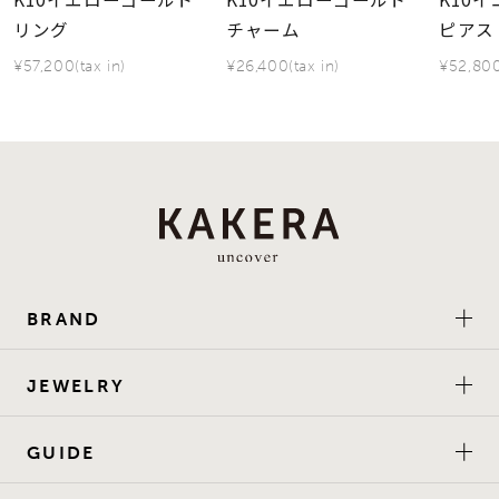
リング
チャーム
ピアス
¥57,200(tax in)
¥26,400(tax in)
¥52,800
BRAND
JEWELRY
GUIDE