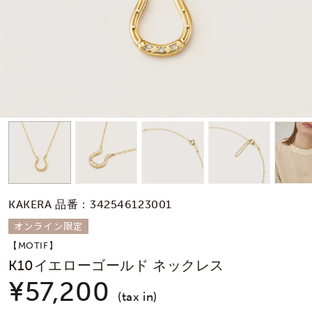
素材
カラー
誕生石
モチーフ
KAKERA 品番：342546123001
石の色
オンライン限定
【MOTIF】
ファッションテイス
K10イエローゴールド ネックレス
ト
¥57,200
(tax in)