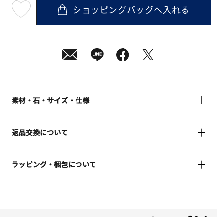
ショッピングバッグへ入れる
最
短
08
月
10
日
(月)
発
送
¥57,200
(tax
in)
素材・石・サイズ・仕様
返品交換について
ラッピング・梱包について