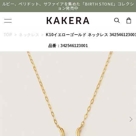
ルビー、ペリドット、サファイアを集めた「BIRTH STONE」コレクシ
ョン発売中
キーワードで検索する
TOP
ネックレス
K10イエローゴールド ネックレス 34254612300
品番：342546123001
人気検索キーワード
#summer
#ダイヤモンド ネックレス
#くまのプーさん
#ペア
#エタニティ
ブランド
KAKERA
カテゴリー
すべてのジュエリー