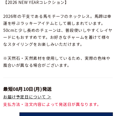
着用シーン
【2026 NEW YEARコレクション】
2026年の干支である馬モチーフのネックレス。馬蹄は幸
コレクション
運を呼ぶラッキーアイテムとして親しまれています。
50cmと少し長めのチェーンは、普段使いしやすくレイヤ
レディース
ードにもおすすめです。お好きなチャームを着けて様々
～
リングサイズ
なスタイリングをお楽しみいただけます。
※天然石・天然素材を使用しているため、実際の色味や
メンズ
～
風合いが異なる場合がございます。
リングサイズ
価格
¥0
¥400,
最短
08月10日(月)
発送
お届け予定日について ＞
支払方法・注文内容によって発送日が異なります。
在庫
在庫ありのみ
すべて表示