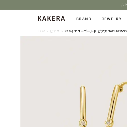
ル
BRAND
JEWELRY
TOP
ピアス
K10イエローゴールド ピアス 3425461530
All Jewelry
Necklace
Neckl
Pierced Earrings
Ring
Char
Ear Cuff
Bracelet
Bang
Stone Gallery