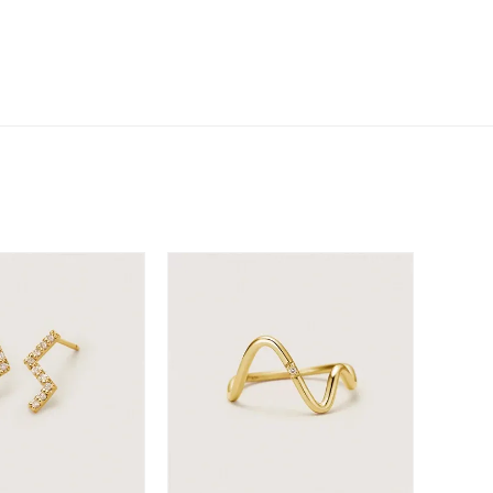
シンプル
ユニセックス
結婚式
推し活
クション
0