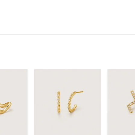
ニン
エレガント
カジュアル
フォーマル
モード
ス
ご褒美
記念日
誕生日
気分転換
デート
ジュエリー
腕周りジュエリー
ペアジュエリー
ベストセレ
ンラインショップ限定
～
～
¥400,00