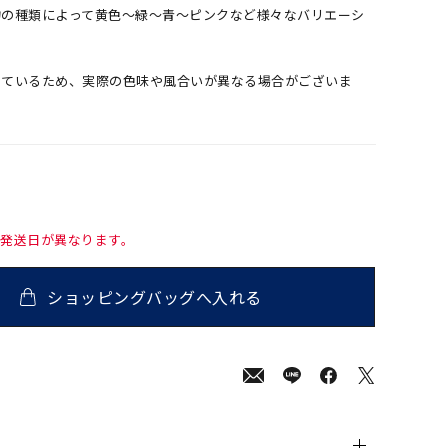
物の種類によって黄色～緑～青～ピンクなど様々なバリエーシ
しているため、実際の色味や風合いが異なる場合がございま
て発送日が異なります。
ショッピングバッグへ入れる
800
(tax
in)