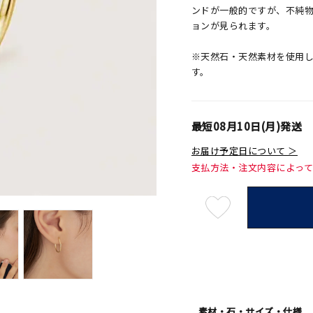
ンドが一般的ですが、不純
ョンが見られます。
※天然石・天然素材を使用
す。
最短
08月10日(月)
発送
お届け予定日について ＞
支払方法・注文内容によっ
最
短
08
月
10
日
(月)
発
送
¥52,
素材・石・サイズ・仕様