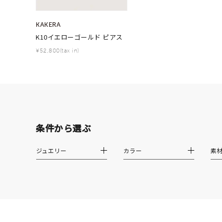
カテゴリー
KAKERA
K10イエローゴールド ピアス
¥52,800(tax in)
素材
プラチ
カラー
イエロ
1月の
条件から選ぶ
誕生石
7月の
ジュエリー
カラー
素
しずく
モチーフ
クロス
クリア
石の色
レッド