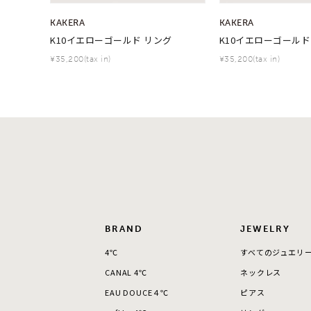
KAKERA
KAKERA
在庫
在
K10イエローゴールド リング
K10イエローゴールド
¥35,200(tax in)
¥35,200(tax in)
BRAND
JEWELRY
4℃
すべてのジュエリ
CANAL 4℃
ネックレス
EAU DOUCE４℃
ピアス