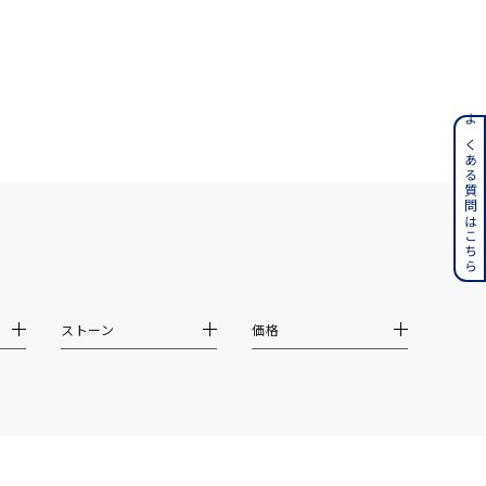
ンレス
よくある質問はこちら
その他
誕生石
6月の誕生石
月の誕生石
12月の誕生石
ストーン
価格
ムーン
フラワー
イエロー
ブラウン