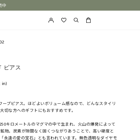
売中
カートに商品がありません。
02
ド ピアス
 in)
フープピアス。ほどよいボリューム感なので、どんなスタイリ
ONE of a KIND
。大切な方へのギフトにもおすすめです。
～250キロメートルのマグマの中で生まれ、火山の爆発によって
た鉱物。炭素が隙間なく固くつながりあうことで、高い硬度と
ら「永遠の愛の宝石」とも言われています。無色透明なダイヤモ