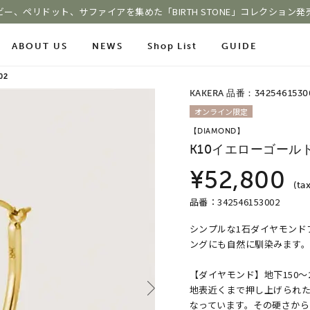
ビー、ペリドット、サファイアを集めた「BIRTH STONE」コレクション発
ABOUT US
NEWS
Shop List
GUIDE
02
KAKERA 品番：3425461530
ace Chain
オンライン限定
Online Shop
Fashion Jewelry
【DIAMOND】
m
ショッピングガイド
K10イエローゴール
プレゼントガイド
le
よくあるご質問
ジュエリーケア
¥52,800
(tax
品番：342546153002
シンプルな1石ダイヤモンド
COLOR STONE
ングにも自然に馴染みます
【ダイヤモンド】地下150
地表近くまで押し上げられ
なっています。その硬さか