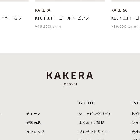
KAKERA
KAKERA
庫ありのみ
すべて表示
 イヤーカフ
K10イエローゴールド ピアス
K10イエロー
¥46,200(tax in)
¥39,600(tax in)
GUIDE
IN
ー
チェーン
ショッピングガイド
お知
新着商品
よくあるご質問
ショ
ランキング
プレゼントガイド
会社