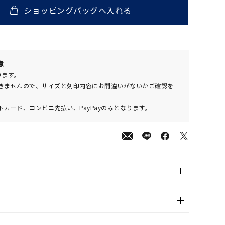
ショッピングバッグへ入れる
意
,000
(tax
ります。
in)
きませんので、サイズと刻印内容にお間違いがないかご確認を
カード、コンビニ先払い、PayPayのみとなります。