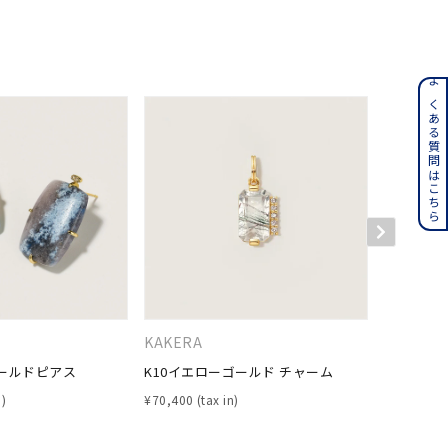
ンレス
よくある質問はこちら
その他
誕生石
6月の誕生石
月の誕生石
12月の誕生石
ムーン
フラワー
KAKERA
４℃
ゴールドピアス
K10イエローゴールド チャーム
K10イエ
イエロー
ブラウン
¥
70,400
¥
28,600