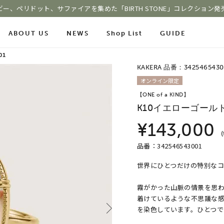
ビー、ペリドット、サファイアを集めた「BIRTH STONE」コレクション発
ABOUT US
NEWS
Shop List
GUIDE
01
KAKERA 品番：3425465430
ace Chain
オンライン限定
Online Shop
Fashion Jewelry
【ONE of a KIND】
m
ショッピングガイド
K10イエローゴール
プレゼントガイド
le
よくあるご質問
ジュエリーケア
¥143,000
(
品番：342546543001
世界にひとつだけの特別な
COLOR STONE
霧がかった山脈の情景を思
着けているような不思議な感
を染色しています。ひとつ