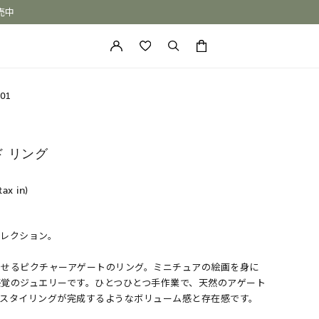
売中
カートに商品がありません。
01
ド リング
tax in)
コレクション。
ONE of a KIND
わせるピクチャーアゲートのリング。ミニチュアの絵画を身に
覚のジュエリーです。ひとつひとつ手作業で、天然のアゲート
でスタイリングが完成するようなボリューム感と存在感です。