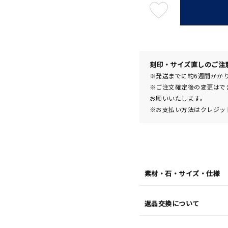
最
短
08
月
10
日
(月)
発
送
刻印・サイズ直しのご注
¥143
※発送までに約6週間かか
※ご注文確定後の変更はで
お願いいたします。
※お支払い方法はクレジット
素材・石・サイズ・仕様
返品交換について