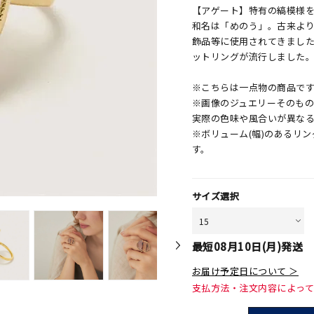
【アゲート】特有の縞模様
和名は「めのう」。古来よ
飾品等に使用されてきまし
ットリングが流行しました
※こちらは一点物の商品で
※画像のジュエリーそのも
実際の色味や風合いが異な
※ボリューム(幅)のあるリ
す。
サイズ選択
最短
08月10日(月)
発送
お届け予定日について ＞
支払方法・注文内容によっ