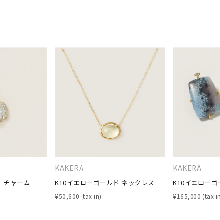
ナ
K18
K10
K7
ゴールド
シルバー
ステ
ーカラー
ピンクカラー
ホワイトカラー
トリプルカラー
誕生石
2月の誕生石
3月の誕生石
4月の誕生石
5月の
誕生石
8月の誕生石
9月の誕生石
10月の誕生石
11
リセット
絞り込んで検索する
ハート
一粒
三石
パヴェ
ライン
馬蹄
ダブルループ
星座
イニシャル
リボン
その他
KAKERA
KAKERA
ド チャーム
K10イエローゴールド ネックレス
K10イエロー
ホワイト
ピンク
パープル
ブルー
グリーン
¥
50,600
¥
165,000
マルチカラー