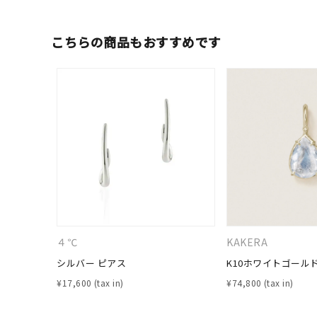
カテゴリー
こちらの商品もおすすめです
素材
プラチ
カラー
イエロ
1月の
誕生石
7月の
しずく
モチーフ
クロス
４℃
KAKERA
シルバー ピアス
K10ホワイトゴール
クリア
石の色
¥
17,600
¥
74,800
レッド