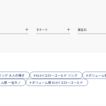
庫ありのみ
すべて表示
材
モチーフ
誕生石
リング 大人の輝き
K10イエローゴールド リング
ボリューム
ム感 一生モノ
ボリューム感 K10イエローゴールド