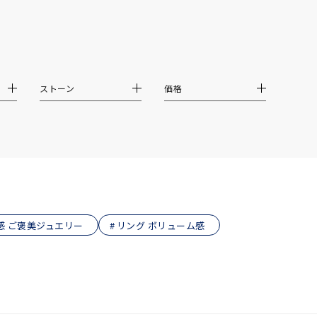
ストーン
価格
感 ご褒美ジュエリー
リング ボリューム感