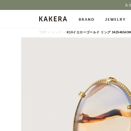
ル
BRAND
JEWELRY
TOP
リング
K10イエローゴールド リング 3425465430
All Jewelry
Necklace
Neckl
Pierced Earrings
Ring
Char
Ear Cuff
Bracelet
Bang
Stone Gallery