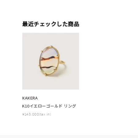
ファッションテイスト
フェミ
最近チェックした商品
着用シーン
オフィ
耳周り
コレクション
公式オ
レディース
リングサイズ
メンズ
KAKERA
リングサイズ
K10イエローゴールド リング
¥143,000(tax in)
価格
¥0