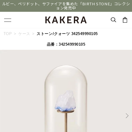
ルビー、ペリドット、サファイアを集めた「BIRTH STONE」コレクシ
ョン発売中
キーワードで検索する
TOP
ケース
ストーン/クォーツ 342549990105
品番：342549990105
人気検索キーワード
#summer
#ペア
#ダイヤモンド ネックレス
#エタニティ
#くまのプーさん
ブランド
KAKERA
カテゴリー
すべてのジュエリー