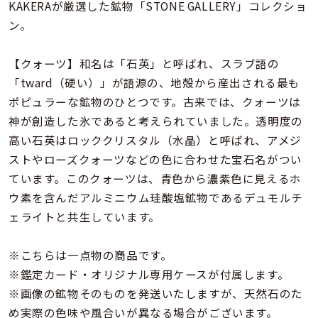
着用シーン
KAKERAが厳選した鉱物「STONE GALLERY」コレクショ
ン。
コレクション
【クォーツ】和名は「石英」と呼ばれ、スラブ語の
「tward（硬い）」が語源の、地殻から産出される最も
レディース
ポピュラーな鉱物のひとつです。古来では、クォーツは
～
リングサイズ
神が創造した氷であると考えられていました。透明度の
高い石英はロッククリスタル（水晶）と呼ばれ、アメジ
ストやローズクォーツなどの色に合わせた宝石名がつい
メンズ
～
ています。このクォーツは、青色から濃紫色に見えるホ
リングサイズ
ウ素を含んだアルミニウム珪酸塩鉱物であるデュモルチ
ェライトと共生しています。
価格
¥0
¥400,
※こちらは一点物の商品です。
※鑑定カード・オリジナル専用ケースが付属します。
在庫
在庫ありのみ
すべて表示
※画像の鉱物そのものを発送いたしますが、天然石のた
め実際の色味や風合いが異なる場合がございます。