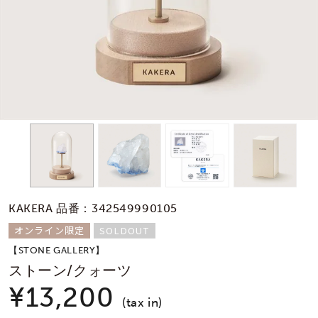
素材
カラー
誕生石
モチーフ
KAKERA 品番：342549990105
石の色
オンライン限定
SOLDOUT
【STONE GALLERY】
ファッションテイス
ストーン/クォーツ
ト
¥13,200
(tax in)