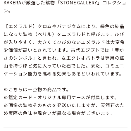
着用シーン
KAKERAが厳選した鉱物「STONE GALLERY」コレクショ
ン。
コレクション
【エメラルド】クロムやバナジウムにより、緑色の結晶
になった鉱物（ベリル）をエメラルドと呼びます。ひび
レディース
が入りやすく、大きくてひびのないエメラルドは大変希
～
リングサイズ
少価値が高いとされています。古代エジプトでは「豊か
さのシンボル」と言われ、女王クレオパトラは専用の鉱
山を持つほど気に入っていた石でした。また、コミュニ
メンズ
～
ケーション能力を高める効果もあるといわれています。
リングサイズ
※こちらは一点物の商品です。
価格
※鑑定カード・オリジナル専用ケースが付属します。
¥0
¥400,
※画像の鉱物そのものを発送いたしますが、天然石のた
め実際の色味や風合いが異なる場合がございます。
在庫
在庫ありのみ
すべて表示