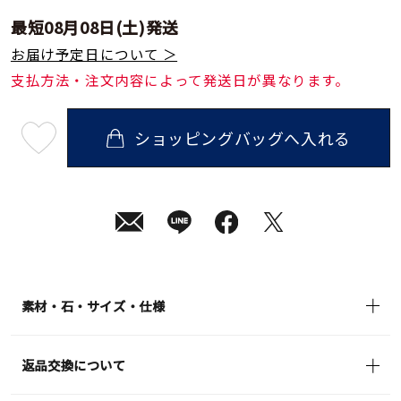
最短
08月08日(土)
発送
お届け予定日について ＞
支払方法・注文内容によって発送日が異なります。
ショッピングバッグへ入れる
最
短
08
月
08
日
(土)
発
送
¥15,400
(tax
in)
素材・石・サイズ・仕様
返品交換について