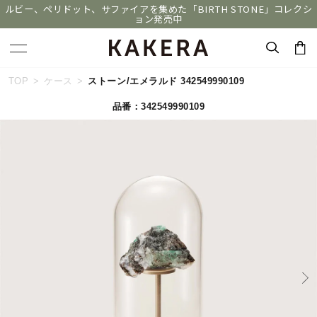
ルビー、ペリドット、サファイアを集めた「BIRTH STONE」コレクシ
ョン発売中
キーワードで検索する
TOP
ケース
ストーン/エメラルド 342549990109
品番：342549990109
人気検索キーワード
#ペア
#ハーフエタニティリング
#エタニティ
#ダイヤモンド ネックレス
#eギフト
ブランド
KAKERA
カテゴリー
その他