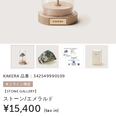
素材
カラー
誕生石
モチーフ
KAKERA 品番：342549990109
石の色
オンライン限定
【STONE GALLERY】
ファッションテイス
ストーン/エメラルド
ト
¥15,400
(tax in)