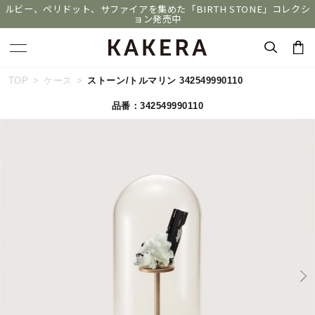
ルビー、ペリドット、サファイアを集めた「BIRTH STONE」コレクシ
ョン発売中
キーワードで検索する
TOP
ケース
ストーン/トルマリン 342549990110
品番：342549990110
人気検索キーワード
#ペア
#eギフト
#ハーフエタニティリング
#刻印可
#メンズ ネックレス
ブランド
KAKERA
カテゴリー
すべてのジュエリー