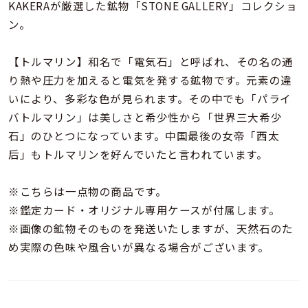
着用シーン
KAKERAが厳選した鉱物「STONE GALLERY」コレクショ
ン。
コレクション
【トルマリン】和名で「電気石」と呼ばれ、その名の通
り熱や圧力を加えると電気を発する鉱物です。元素の違
レディース
いにより、多彩な色が見られます。その中でも「パライ
～
リングサイズ
バトルマリン」は美しさと希少性から「世界三大希少
石」のひとつになっています。中国最後の女帝「西太
后」もトルマリンを好んでいたと言われています。
メンズ
～
リングサイズ
※こちらは一点物の商品です。
※鑑定カード・オリジナル専用ケースが付属します。
価格
※画像の鉱物そのものを発送いたしますが、天然石のた
¥0
¥400,
め実際の色味や風合いが異なる場合がございます。
在庫
在庫ありのみ
すべて表示