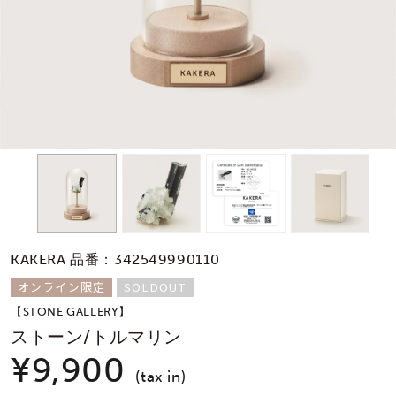
素材
カラー
誕生石
モチーフ
KAKERA 品番：342549990110
石の色
オンライン限定
SOLDOUT
【STONE GALLERY】
ファッションテイス
ストーン/トルマリン
ト
¥9,900
(tax in)