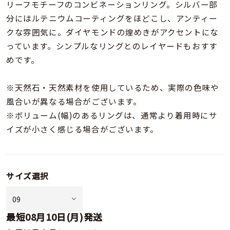
着用シーン
リーフモチーフのコンビネーションリング。シルバー部
分にはルテニウムコーティングをほどこし、アンティー
クな雰囲気に。ダイヤモンドの煌めきがアクセントにな
コレクション
っています。シンプルなリングとのレイヤードもおすす
めです。
レディース
～
リングサイズ
※天然石・天然素材を使用しているため、実際の色味や
風合いが異なる場合がございます。
※ボリューム(幅)のあるリングは、通常より着用時にサ
メンズ
～
イズが小さく感じる場合がございます。
リングサイズ
価格
¥0
¥400,
サイズ選択
在庫
在庫ありのみ
すべて表示
最短
08月10日(月)
発送