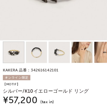
素材
カラー
誕生石
モチーフ
KAKERA 品番：342616142101
石の色
オンライン限定
【MOTIF】
ファッションテイス
シルバー/K10イエローゴールド リング
ト
¥57,200
(tax in)