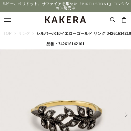
ルビー、ペリドット、サファイアを集めた「BIRTH STONE」コレクシ
ョン発売中
キーワードで検索する
TOP
リング
シルバー/K10イエローゴールド リング 34261614210
品番：342616142101
人気検索キーワード
#summer
#ダイヤモンド ネックレス
#くまのプーさん
#ペア
#エタニティ
ブランド
KAKERA
カテゴリー
すべてのジュエリー