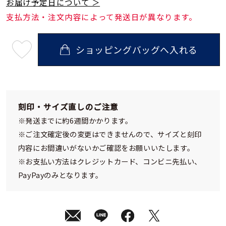
お届け予定日について ＞
支払方法・注文内容によって発送日が異なります。
ショッピングバッグへ入れる
最
短
08
月
10
日
(月)
発
刻印・サイズ直しのご注意
送
¥57,200
※発送までに約6週間かかります。
(tax
in)
※ご注文確定後の変更はできませんので、サイズと刻印
内容にお間違いがないかご確認をお願いいたします。
※お支払い方法はクレジットカード、コンビニ先払い、
PayPayのみとなります。