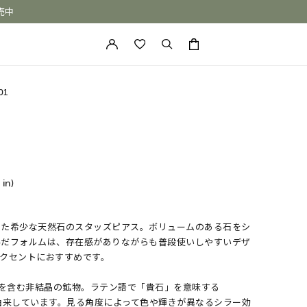
売中
カートに商品がありません。
01
 in)
した希少な天然石のスタッズピアス。ボリュームのある石をシ
ONE of a KIND
んだフォルムは、存在感がありながらも普段使いしやすいデザ
クセントにおすすめです。
分を含む非結晶の鉱物。ラテン語で「貴石」を意味する
」に由来しています。見る角度によって色や輝きが異なるシラー効