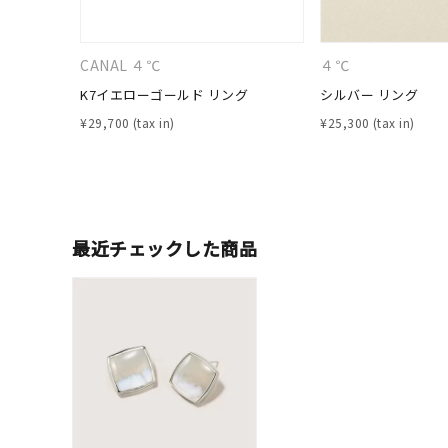
カテゴリー
CANAL ４℃
４℃
素材
プラチ
K7イエローゴールド リング
シルバー リング
¥
29,700
¥
25,300
カラー
イエロ
1月の
誕生石
7月の
最近チェックした商品
しずく
モチーフ
クロス
クリア
石の色
レッド