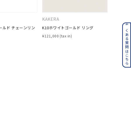
KAKERA
４℃
ンレス
よくある質問はこちら
ールド チェーンリン
K10ホワイトゴールド リング
K10イエ
¥
121,000
¥
37,400
その他
誕生石
6月の誕生石
月の誕生石
12月の誕生石
ムーン
フラワー
イエロー
ブラウン