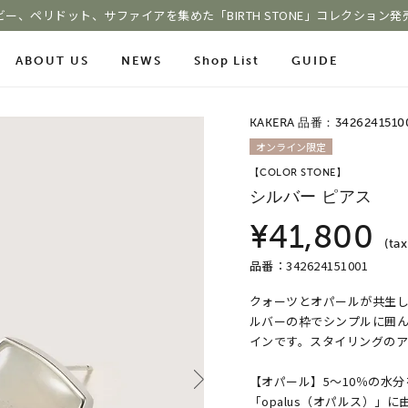
ビー、ペリドット、サファイアを集めた「BIRTH STONE」コレクション発
ABOUT US
NEWS
Shop List
GUIDE
KAKERA 品番：3426241510
ace Chain
オンライン限定
Online Shop
Fashion Jewelry
【COLOR STONE】
m
ショッピングガイド
シルバー ピアス
プレゼントガイド
le
よくあるご質問
ジュエリーケア
¥41,800
(tax
品番：342624151001
クォーツとオパールが共生
COLOR STONE
ルバーの枠でシンプルに囲
インです。スタイリングのア
【オパール】5～10％の水
「opalus（オパルス）