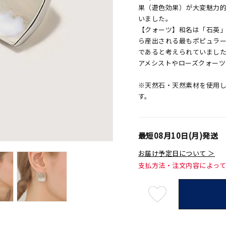
果（遊色効果）が大変魅力
いました。
【クォーツ】和名は「石英」
ら産出される最もポピュラ
であると考えられていまし
アメシストやローズクォー
※天然石・天然素材を使用
す。
最短
08月10日(月)
発送
お届け予定日について ＞
支払方法・注文内容によっ
最
短
08
月
10
日