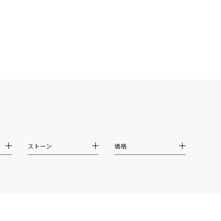
シンプル
ユニセックス
結婚式
推し活
クション
ストーン
価格
0