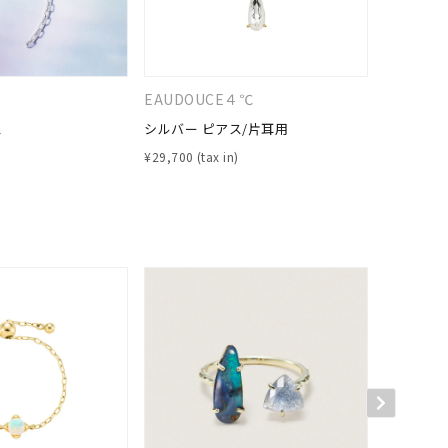
EAUDOUCE４℃
CANAL 
ス
シルバー ピアス/片耳用
シルバー 
¥
29,700
¥
22,000
キーワードで検索する
ティ