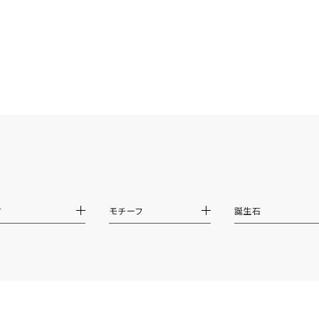
ニン
エレガント
カジュアル
フォーマル
モード
ス
ご褒美
記念日
誕生日
気分転換
デート
ジュエリー
腕周りジュエリー
ペアジュエリー
ベストセレ
ンラインショップ限定
～
材
モチーフ
誕生石
～
¥400,00