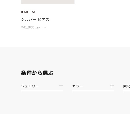
ファッションテイスト
フェミ
KAKERA
シルバー ピアス
着用シーン
オフィ
¥41,800(tax in)
耳周り
コレクション
公式オ
レディース
リングサイズ
条件から選ぶ
ジュエリー
カラー
素
メンズ
リングサイズ
価格
¥0