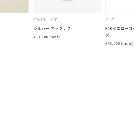
CANAL ４℃
４℃
ナ
K18
K10
K7
ゴールド
シルバー
ステ
シルバー ネックレス
K10イエローゴ
グ
¥
13,200
¥
33,000
ーカラー
ピンクカラー
ホワイトカラー
トリプルカラー
誕生石
2月の誕生石
3月の誕生石
4月の誕生石
5月の
誕生石
8月の誕生石
9月の誕生石
10月の誕生石
11
リセット
絞り込んで検索する
ハート
一粒
三石
パヴェ
ライン
馬蹄
ダブルループ
星座
イニシャル
リボン
その他
ホワイト
ピンク
パープル
ブルー
グリーン
マルチカラー