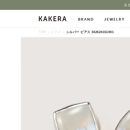
ル
BRAND
JEWELRY
TOP
ピアス
シルバー ピアス 342624151001
All Jewelry
Necklace
Neckl
Pierced Earrings
Ring
Char
Ear Cuff
Bracelet
Bang
Stone Gallery