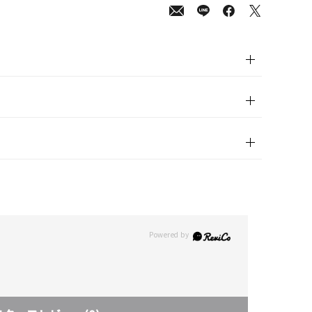
800
(tax
in)