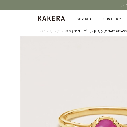
ル
BRAND
JEWELRY
TOP
リング
K10イエローゴールド リング 3426261430
All Jewelry
Necklace
Neckl
Pierced Earrings
Ring
Char
Ear Cuff
Bracelet
Bang
Stone Gallery