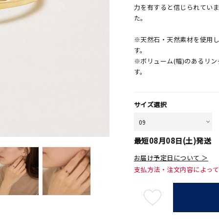
力を有すると信じられてい
た。
※天然石・天然素材を使用
す。
※ボリューム(幅)のあるリ
す。
サイズ選択
最短
08月08日(土)
発送
お届け予定日について ＞
支払方法・注文内容によっ
最
短
08
月