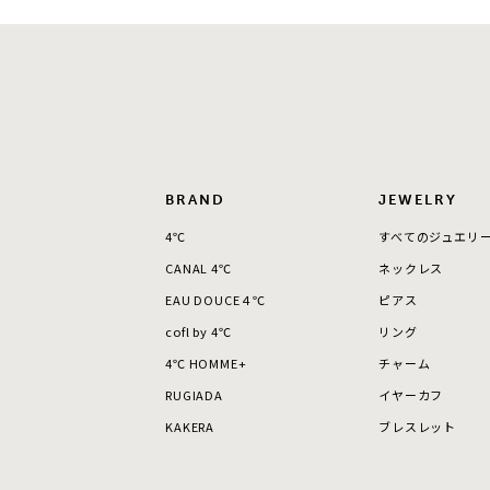
BRAND
JEWELRY
4℃
すべてのジュエリ
CANAL 4℃
ネックレス
EAU DOUCE４℃
ピアス
cofl by 4℃
リング
4℃ HOMME+
チャーム
RUGIADA
イヤーカフ
KAKERA
ブレスレット