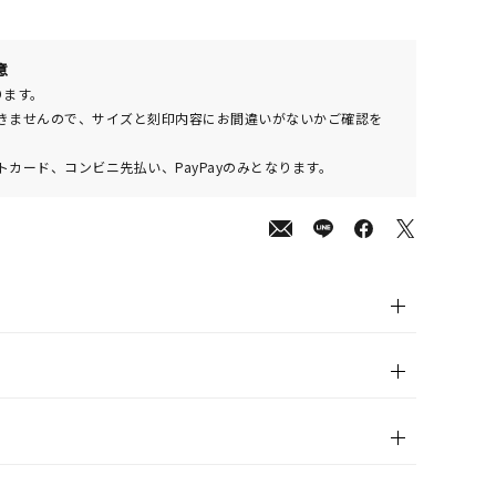
意
800
(tax
ります。
in)
きませんので、サイズと刻印内容にお間違いがないかご確認を
カード、コンビニ先払い、PayPayのみとなります。