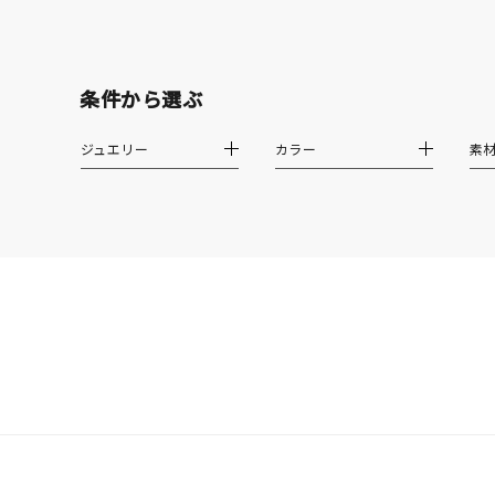
しずく
モチーフ
クロス
条件から選ぶ
クリア
石の色
ジュエリー
カラー
素
レッド
ファッションテイスト
フェミ
着用シーン
オフィ
耳周り
コレクション
公式オ
レディース
リングサイズ