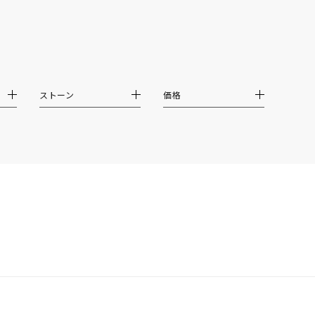
ムーン
フラワー
イエロー
ブラウン
ストーン
価格
シンプル
ユニセックス
結婚式
推し活
クション