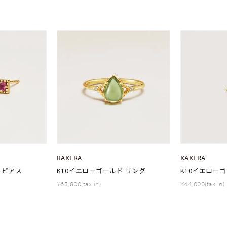
～
¥400,00
庫ありのみ
すべて表示
KAKERA
KAKERA
 ピアス
K10イエローゴールド リング
K10イエロー
¥63,800(tax in)
¥44,000(tax in)