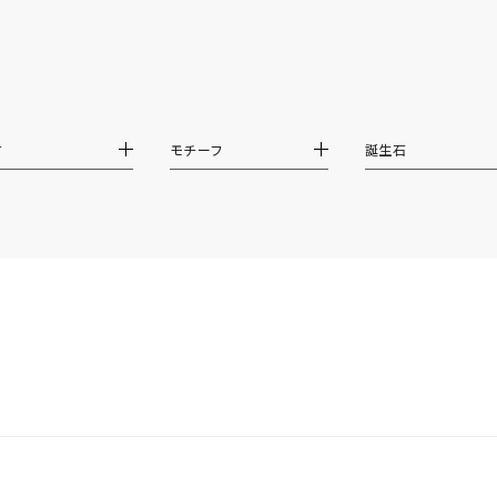
リセット
絞り込んで検索する
ハート
一粒
三石
パヴェ
ライン
馬蹄
ダブルループ
星座
イニシャル
リボン
その他
ホワイト
ピンク
パープル
ブルー
グリーン
材
モチーフ
誕生石
マルチカラー
ニン
エレガント
カジュアル
フォーマル
モード
ス
ご褒美
記念日
誕生日
気分転換
デート
ジュエリー
腕周りジュエリー
ペアジュエリー
ベストセレ
ンラインショップ限定
～