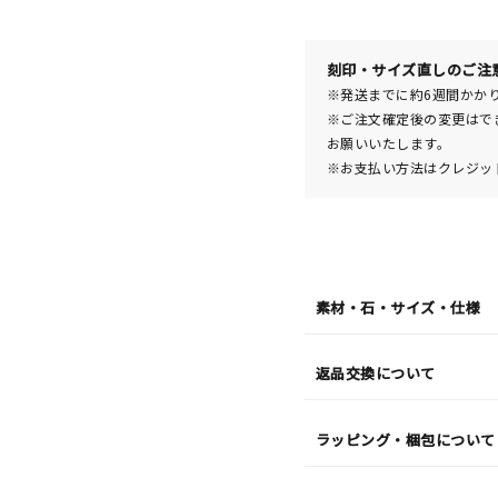
08
日
(土)
発
送
刻印・サイズ直しのご注
¥63,
※発送までに約6週間かか
※ご注文確定後の変更はで
お願いいたします。
※お支払い方法はクレジット
素材・石・サイズ・仕様
返品交換について
ラッピング・梱包について