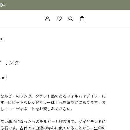
売中
カートに商品がありません。
01
ド リング
x in)
ルなルビーのリング。クラフト感のあるフォルムはデイリーに
ONE of a KIND
です。ビビットなレッドカラーは手元を華やかに彩ります。お
ドしてコーディネートをお楽しみください。
で深い赤色になったものをルビーと呼びます。ダイヤモンドに
ある石です。古代では血液の赤みに似ていることから、生命の