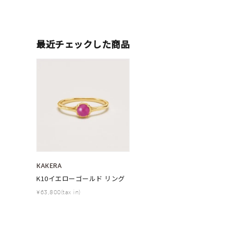
人気検索キーワード
#ペア
最近チェックした商品
ブランド
カテゴリー
素材
プラチ
カラー
イエロ
KAKERA
K10イエローゴールド リング
¥63,800(tax in)
1月の
誕生石
7月の