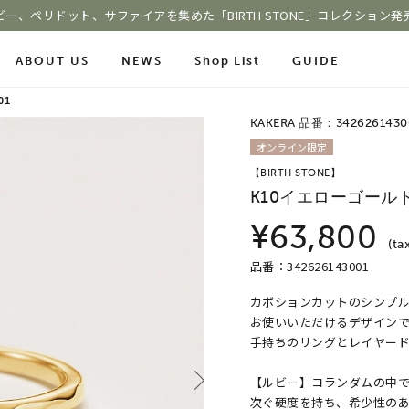
ビー、ペリドット、サファイアを集めた「BIRTH STONE」コレクション発
ABOUT US
NEWS
Shop List
GUIDE
01
KAKERA 品番：3426261430
ace Chain
オンライン限定
Online Shop
Fashion Jewelry
【BIRTH STONE】
m
ショッピングガイド
K10イエローゴール
プレゼントガイド
le
よくあるご質問
ジュエリーケア
¥63,800
(ta
品番：342626143001
カボションカットのシンプ
COLOR STONE
お使いいただけるデザイン
手持ちのリングとレイヤー
【ルビー】コランダムの中
次ぐ硬度を持ち、希少性の