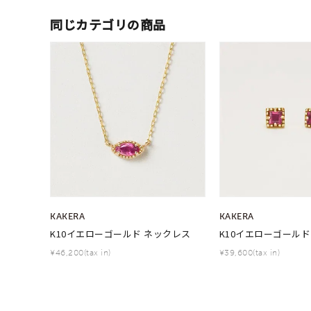
同じカテゴリの商品
メンズ
リングサイズ
価格
¥0
在庫
在
KAKERA
KAKERA
K10イエローゴールド ネックレス
K10イエローゴールド
¥46,200(tax in)
¥39,600(tax in)