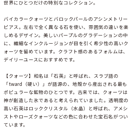
着用シーン
世界にひとつだけの特別なコレクション。
バイカラークォーツとバロックパールのアシンメトリー
コレクション
ピアス。左右で全く異なる石を使い、雰囲気の違いを楽
しめるデザイン。美しいパープルのグラデーションの中
レディース
に、繊細なインクルージョンが目を引く希少性の高いク
～
リングサイズ
ォーツを留めています。クラフト感のあるフォルムは、
デイリーユースにおすすめです。
メンズ
～
【クォーツ】和名は「石英」と呼ばれ、スラブ語の
リングサイズ
「tward（硬い）」が語源の、地殻から産出される最も
ポピュラーな鉱物のひとつです。古来では、クォーツは
価格
神が創造した氷であると考えられていました。透明度の
¥0
¥400,
高い石英はロッククリスタル（水晶）と呼ばれ、アメシ
ストやローズクォーツなどの色に合わせた宝石名がつい
在庫
在庫ありのみ
すべて表示
ています。