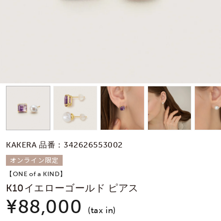
素材
カラー
誕生石
モチーフ
KAKERA 品番：342626553002
石の色
オンライン限定
【ONE of a KIND】
ファッションテイス
K10イエローゴールド ピアス
ト
¥88,000
(tax in)