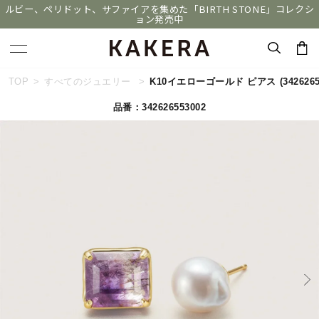
ルビー、ペリドット、サファイアを集めた「BIRTH STONE」コレクシ
ョン発売中
キーワードで検索する
TOP
すべてのジュエリー
K10イエローゴールド ピアス
(342626
品番：342626553002
人気検索キーワード
#summer
#ダイヤモンド ネックレス
#くまのプーさん
#ペア
#エタニティ
ブランド
KAKERA
カテゴリー
すべてのジュエリー