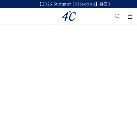
【2026 Summer Collection】発売中
キーワードで検索する
人気検索キーワード
#summer
#ペア
#ダイヤモンド ネックレス
#エタニティ
#くまのプーさん
ブランド
４℃
カテゴリー
すべてのジュエリー