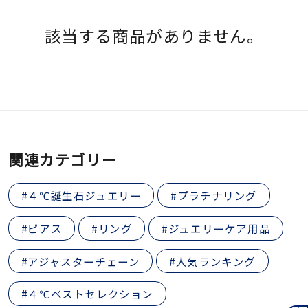
素材
該当する商品がありません。
カラー
誕生石
1月の誕生石
関連カテゴリー
モチーフ
#４℃誕生石ジュエリー
#プラチナリング
石の色
#ピアス
#リング
#ジュエリーケア用品
ファッションテイス
#アジャスターチェーン
#人気ランキング
ト
#４℃ベストセレクション