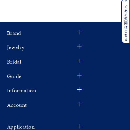
着用シーン
よくある質問はこちら
コレクション
Brand
レディース
～
Jewelry
リングサイズ
Bridal
メンズ
～
Guide
リングサイズ
Information
価格
¥0
¥400,
Account
在庫
在庫ありのみ
すべて表示
Application