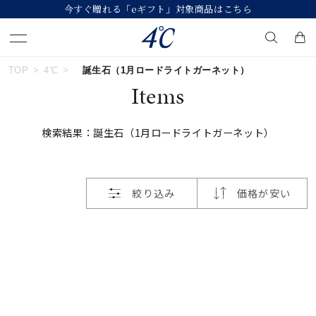
今すぐ贈れる「eギフト」対象商品はこちら
おすすめ順
TOP
4℃
誕生石（1月ロードライトガーネット）
キーワードで検索する
Items
価格が安い
検索結果：誕生石（1月ロードライトガーネット）
人気検索キーワード
価格が高い
#ペア
#eギフト
#ハーフエタニティリング
新着順
絞り込み
価格が安い
#刻印可
#メンズ ネックレス
お気に入り登録数
ブランド
４℃
カテゴリー
すべてのジュエリー
並び替え