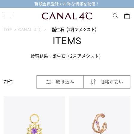
新規会員登録でお得な情報を配信！
おすすめ順
TOP
CANAL ４℃
誕生石（2月アメシスト）
キーワードで検索する
ITEMS
価格が安い
検索結果：誕生石（2月アメシスト）
人気検索キーワード
価格が高い
#ペア
#eギフト
#ハーフエタニティリング
71件
新着順
絞り込み
価格が安い
#刻印可
#メンズ ネックレス
お気に入り登録数
ブランド
Canal４℃
カテゴリー
すべてのジュエリー
並び替え