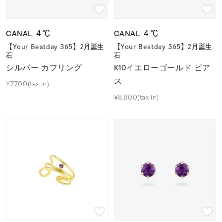
着用シーン
CANAL ４℃
CANAL ４℃
コレクション
【Your Bestday 365】2月誕生
【Your Bestday 365】2月誕生
石
石
シルバー カフリング
K10イエローゴールド ピア
レディース
～
ス
リングサイズ
¥7,700(tax in)
¥8,800(tax in)
メンズ
～
リングサイズ
価格
¥0
¥400,
在庫
在庫ありのみ
すべて表示