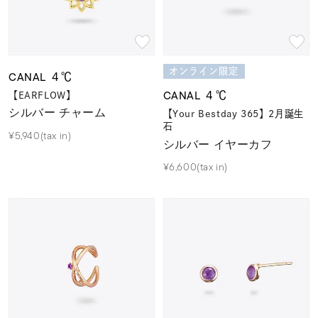
素材
オンライン限定
カラー
CANAL ４℃
CANAL ４℃
【EARFLOW】
シルバー チャーム
【Your Bestday 365】2月誕生
誕生石
2月の誕生石
石
¥5,940(tax in)
シルバー イヤーカフ
¥6,600(tax in)
モチーフ
石の色
ファッションテイス
ト