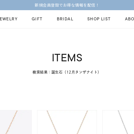
新規会員登録でお得な情報を配信！
JEWELRY
GIFT
BRIDAL
SHOP LIST
ABO
ピンキーリング
ピアス
Fashion Jewelry
Brid
ITEMS
ペアネックレス
ペアリング
プレゼントガイド
永久
新着商品
限定ジュエリ
検索結果：誕生石（12月タンザナイト）
ジュエリーケア
ブラ
ーチ
アジャスター
ブライダルリ
法人のお客様
ブラ