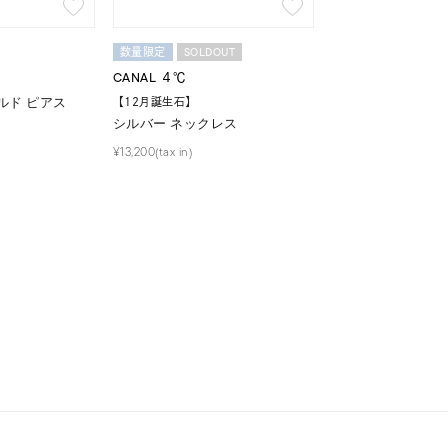
SOLDOUT
数量限定
CANAL ４℃
ルド ピアス
【12月誕生石】
シルバー ネックレス
¥13,200(tax in)