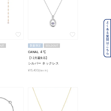
よくある質問はこちら
ンレス
その他
OUT
SOLDOUT
数量限定
CANAL ４℃
の誕生石
6月の誕生石
【12月誕生石】
月の誕生石
12月の誕生石
シルバー ネックレス
¥15,400(tax in)
ムーン
フラワー
イエロー
ブラウン