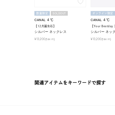
在庫
在
SOLDOUT
数量限定
オンライン限定
CANAL ４℃
CANAL ４℃
【12月誕生石】
【Your Bestda
シルバー ネックレス
シルバー ネッ
¥13,200(tax in)
¥13,200(tax in)
関連アイテムをキーワードで探す