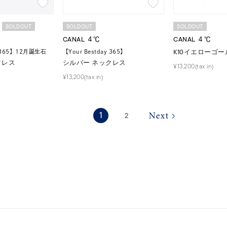
庫ありのみ
すべて表示
SOLDOUT
SOLDOUT
SOLDOUT
CANAL ４℃
CANAL ４℃
K10イエローゴー
y 365】12月誕生石
【Your Bestday 365】
クレス
シルバー ネックレス
¥13,200(tax in)
¥13,200(tax in)
1
2