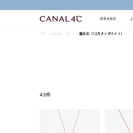
BRAND
TOP
CANAL ４℃
誕生石（12月タンザナイト）
ネックレス
リング
Online Shop
イヤーカフ
ブレスレット
ショッピングガイド
時計
誕生石
よくあるご質問
すべてのジュエリー
ジュエリーポ
43件