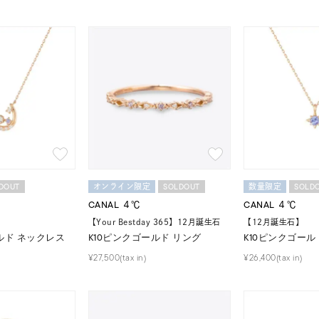
DOUT
SOLDOUT
SOLD
オンライン限定
数量限定
CANAL ４℃
CANAL ４℃
【Your Bestday 365】12月誕生石
【12月誕生石】
#ハーフエタニティリング
#エタニティ
#ダイヤモンド ネックレス
ルド ネックレス
K10ピンクゴールド リング
K10ピンクゴール
並び替え
¥27,500(tax in)
¥26,400(tax in)