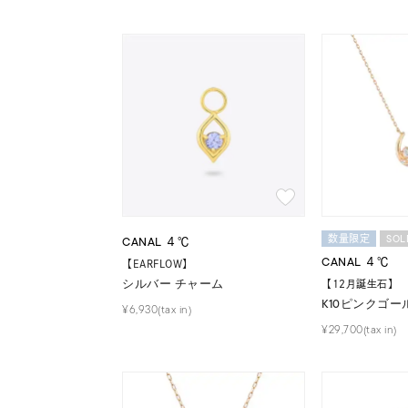
おすすめ順
価格が安い
価格が高い
新着順
お気に入り登録数
SOL
CANAL ４℃
数量限定
CANAL ４℃
【EARFLOW】
シルバー チャーム
【12月誕生石】
人気検索キーワード
#ペア
K10ピンクゴー
¥6,930(tax in)
¥29,700(tax in)
ブランド