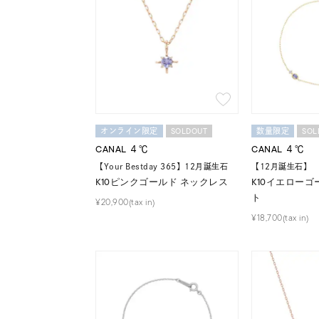
カテゴリー
素材
プラチ
カラー
イエロ
SOLDOUT
SOL
オンライン限定
数量限定
CANAL ４℃
CANAL ４℃
1月の
誕生石
【Your Bestday 365】12月誕生石
【12月誕生石】
7月の
K10ピンクゴールド ネックレス
K10イエローゴ
ト
¥20,900(tax in)
しずく
¥18,700(tax in)
モチーフ
クロス
クリア
石の色
レッド