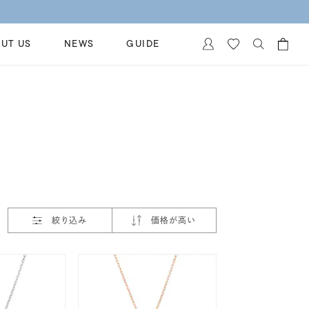
UT US
NEWS
GUIDE
カートに商品がありません。
イヤリング
al Jewelry
ペアブレスレット
保証
ー
ベストセラー
イダルサービス
ングはこちら
イダルリングの選び方
絞り込み
価格が高い