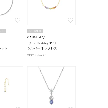
シンプル
ユニセックス
結婚式
推し活
OUT
SOLDOUT
レクション
CANAL ４℃
【Your Bestday 365】
レット
シルバー ネックレス
¥13,200(tax in)
0