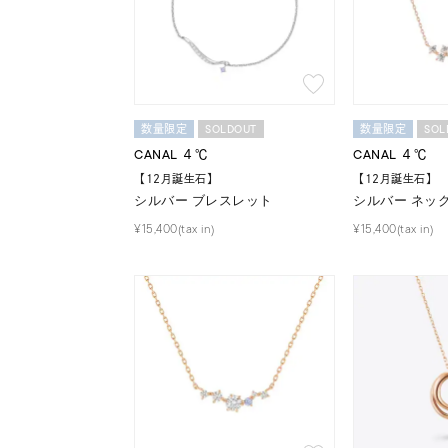
ファッションテイスト
フェミ
着用シーン
オフィ
SOLDOUT
SOL
数量限定
数量限定
耳周り
コレクション
CANAL ４℃
CANAL ４℃
公式オ
【12月誕生石】
【12月誕生石】
シルバー ブレスレット
シルバー ネッ
¥15,400(tax in)
¥15,400(tax in)
レディース
リングサイズ
メンズ
リングサイズ
価格
¥0