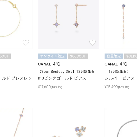
ナ
K18
K10
K7
ゴールド
シルバー
ステ
ーカラー
ピンクカラー
ホワイトカラー
トリプルカラー
DOUT
SOLDOUT
SOLD
オンライン限定
数量限定
CANAL ４℃
CANAL ４℃
誕生石
2月の誕生石
3月の誕生石
4月の誕生石
5月
【Your Bestday 365】12月誕生石
【12月誕生石】
誕生石
8月の誕生石
9月の誕生石
10月の誕生石
11
ールド ブレスレッ
K10ピンクゴールド ピアス
シルバー ピアス
¥17,600(tax in)
¥15,400(tax in)
リセット
絞り込んで検索する
ハート
一粒
三石
パヴェ
ライン
馬蹄
ダブルループ
星座
イニシャル
リボン
その他
ホワイト
ピンク
パープル
ブルー
グリーン
マルチカラー