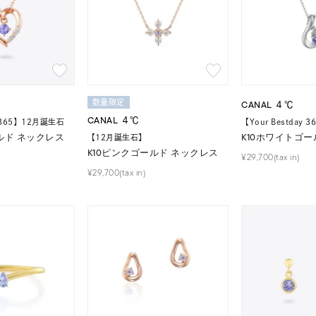
数量限定
CANAL ４℃
CANAL ４℃
y 365】12月誕生石
【Your Bestday
ルド ネックレス
K10ホワイトゴー
【12月誕生石】
K10ピンクゴールド ネックレス
¥29,700(tax in)
¥29,700(tax in)