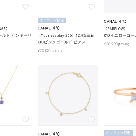
オンライン限定
CANAL ４℃
CANAL ４℃
 365】
【EARFLOW】
ールド ピンキーリ
K10イエローゴー
【Your Bestday 365】12月誕生石
K10ピンクゴールド ピアス
¥20,900(tax in)
¥23,100(tax in)
CANAL ４℃
オンライン限定