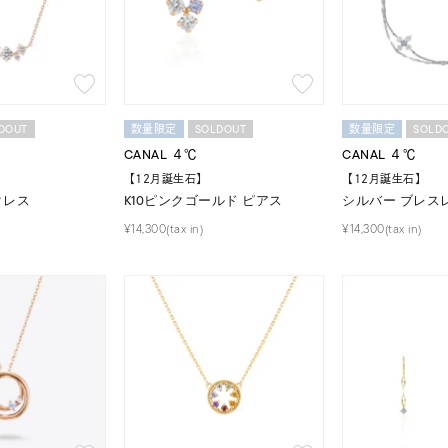
ニン
エレガント
カジュアル
フォーマル
モード
ス
ご褒美
記念日
誕生日
気分転換
デート
DOUT
SOLDOUT
SOLD
数量限定
数量限定
ジュエリー
腕周りジュエリー
ペアジュエリー
ベストセ
CANAL ４℃
CANAL ４℃
ンラインショップ限定
【12月誕生石】
【12月誕生石】
クレス
K10ピンクゴールド ピアス
シルバー ブレス
¥14,300(tax in)
¥14,300(tax in)
～
～
¥400,00