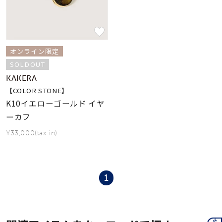
着用シーン
コレクション
オンライン限定
SOLDOUT
レディース
～
KAKERA
リングサイズ
【COLOR STONE】
K10イエローゴールド イヤ
メンズ
ーカフ
～
リングサイズ
¥33,000(tax in)
価格
¥0
¥400,
1
在庫
在庫ありのみ
すべて表示