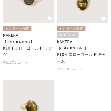
素材
カラー
オンライン限定
オンライン限定
SOLDOUT
KAKERA
誕生石
【COLOR STONE】
KAKERA
K10イエローゴールド リン
【COLOR STONE】
K10イエローゴールド チャ
グ
モチーフ
ーム
¥41,800(tax in)
¥27,500(tax in)
石の色
ファッションテイス
ト