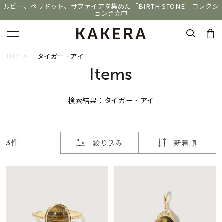
ルビー、ペリドット、サファイアを集めた「BIRTH STONE」コレクシ
ョン発売中
おすすめ順
キーワードで検索する
TOP
タイガー・アイ
Items
価格が安い
人気検索キーワード
検索結果：タイガー・アイ
価格が高い
#summer
#ペア
#ダイヤモンド ネックレス
新着順
#エタニティ
#くまのプーさん
絞り込み
新着順
3件
お気に入り登録数
ブランド
KAKERA
カテゴリー
すべてのジュエリー
並び替え