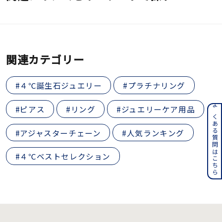
着用シーン
コレクション
関連カテゴリー
レディース
～
リングサイズ
#４℃誕生石ジュエリー
#プラチナリング
#ピアス
#リング
#ジュエリーケア用品
よくある質問はこちら
メンズ
～
リングサイズ
#アジャスターチェーン
#人気ランキング
#４℃ベストセレクション
価格
¥0
¥400,
在庫
在庫ありのみ
すべて表示