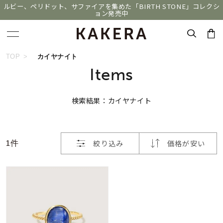
ルビー、ペリドット、サファイアを集めた「BIRTH STONE」コレクシ
ョン発売中
おすすめ順
キーワードで検索する
TOP
カイヤナイト
Items
価格が安い
人気検索キーワード
検索結果：カイヤナイト
価格が高い
#summer
#ダイヤモンド ネックレス
新着順
#くまのプーさん
#ペア
#エタニティ
絞り込み
価格が安い
1件
お気に入り登録数
ブランド
KAKERA
カテゴリー
すべてのジュエリー
並び替え