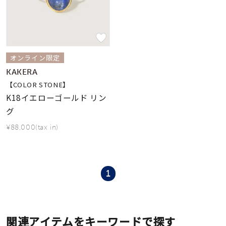
素材
カラー
オンライン限定
KAKERA
誕生石
【COLOR STONE】
K18イエローゴールド リン
グ
モチーフ
¥88,000(tax in)
石の色
1
ファッションテイス
ト
関連アイテムをキーワードで探す