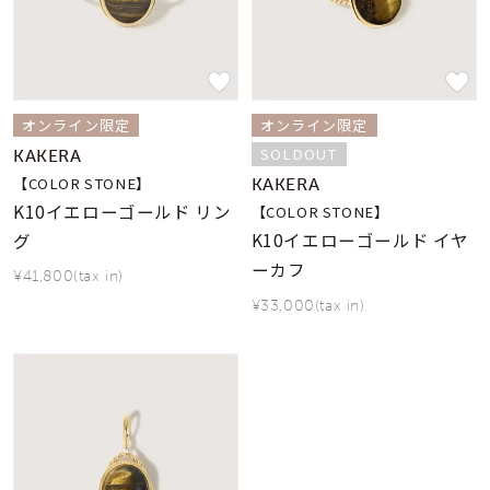
素材
カラー
オンライン限定
オンライン限定
SOLDOUT
KAKERA
誕生石
【COLOR STONE】
KAKERA
K10イエローゴールド リン
【COLOR STONE】
K10イエローゴールド イヤ
グ
モチーフ
ーカフ
¥41,800(tax in)
¥33,000(tax in)
石の色
ファッションテイス
ト