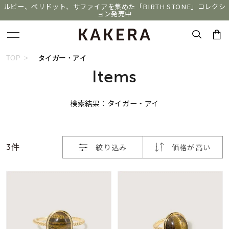
ルビー、ペリドット、サファイアを集めた「BIRTH STONE」コレクシ
ョン発売中
おすすめ順
キーワードで検索する
TOP
タイガー・アイ
Items
価格が安い
人気検索キーワード
検索結果：タイガー・アイ
価格が高い
#ダイヤモンド ネックレス
#くまのプーさん
新着順
#ジュエリー
#エタニティ
#ペアリング
絞り込み
価格が高い
3件
お気に入り登録数
ブランド
KAKERA
カテゴリー
すべてのジュエリー
並び替え