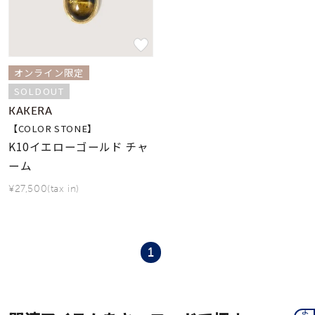
着用シーン
コレクション
オンライン限定
SOLDOUT
レディース
～
KAKERA
リングサイズ
【COLOR STONE】
K10イエローゴールド チャ
メンズ
ーム
～
リングサイズ
¥27,500(tax in)
価格
¥0
¥400,
1
在庫
在庫ありのみ
すべて表示