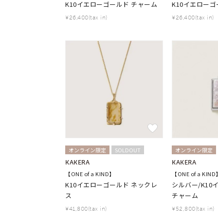
K10イエローゴールド チャーム
K10イエローゴ
おすすめ順
価格が安い
¥26,400(tax in)
¥26,400(tax in)
価格が高い
新着順
お気に入り登録数
人気検索キーワード
#summe
ブランド
オンライン限定
SOLDOUT
オンライン限定
カテゴリー
KAKERA
KAKERA
【ONE of a KIND】
【ONE of a KIND
K10イエローゴールド ネックレ
シルバー/K1
素材
プラチ
ス
チャーム
¥41,800(tax in)
¥52,800(tax in)