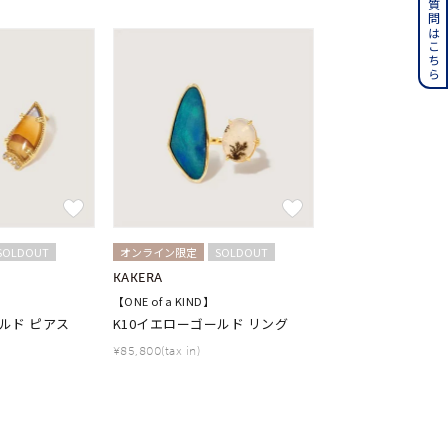
よくある質問はこちら
その他
誕生石
6月の誕生石
月の誕生石
12月の誕生石
ムーン
フラワー
イエロー
ブラウン
SOLDOUT
オンライン限定
SOLDOUT
KAKERA
【ONE of a KIND】
ルド ピアス
K10イエローゴールド リング
シンプル
ユニセックス
¥85,800(tax in)
結婚式
推し活
クション