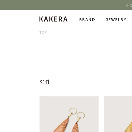
ル
BRAND
JEWELRY
TOP
All Jewelry
Necklace
Neckl
Pierced Earrings
Ring
Char
Ear Cuff
Bracelet
Bang
Stone Gallery
31件