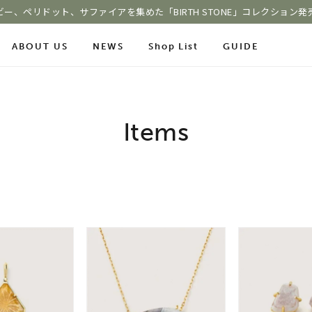
ビー、ペリドット、サファイアを集めた「BIRTH STONE」コレクション発
ABOUT US
NEWS
Shop List
GUIDE
ace Chain
Online Shop
Fashion Jewelry
Items
m
ショッピングガイド
プレゼントガイド
le
よくあるご質問
ジュエリーケア
COLOR STONE