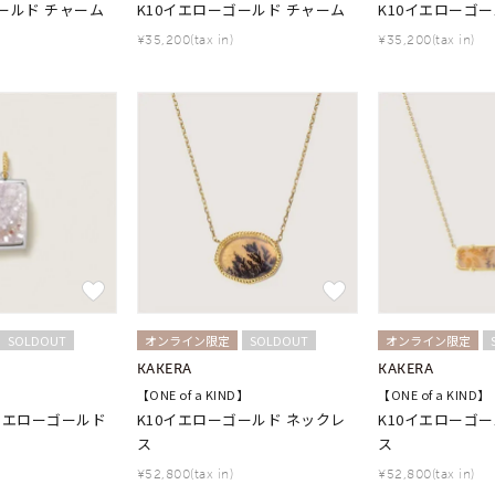
ールド チャーム
K10イエローゴールド チャーム
K10イエローゴ
¥35,200(tax in)
¥35,200(tax in)
r
#ペア
#ダイヤモンド ネックレス
#エタニティ
#くまのプー
並び替え
SOLDOUT
オンライン限定
SOLDOUT
オンライン限定
KAKERA
KAKERA
】
【ONE of a KIND】
【ONE of a KIND】
0イエローゴールド
K10イエローゴールド ネックレ
K10イエローゴ
ナ
K18
K10
K7
ゴールド
シルバー
ステ
ス
ス
¥52,800(tax in)
¥52,800(tax in)