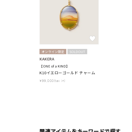
コレクション
公式オ
レディース
リングサイズ
メンズ
オンライン限定
SOLDOUT
リングサイズ
KAKERA
【ONE of a KIND】
K10イエローゴールド チャーム
価格
¥0
¥99,000(tax in)
在庫
在
関連アイテムをキーワードで探す