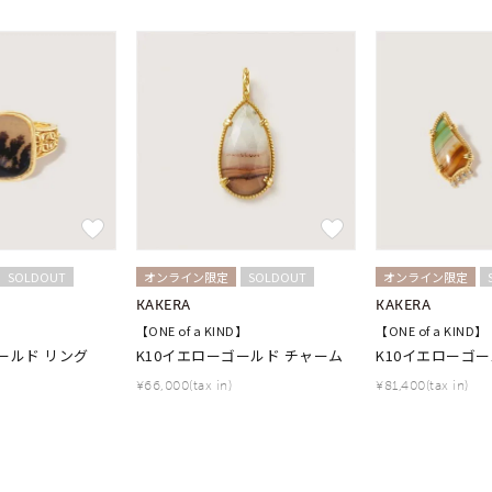
ーカラー
ピンクカラー
ホワイトカラー
トリプルカラー
誕生石
2月の誕生石
3月の誕生石
4月の誕生石
5月の
誕生石
8月の誕生石
9月の誕生石
10月の誕生石
11
リセット
絞り込んで検索する
ハート
一粒
三石
パヴェ
ライン
馬蹄
ダブルループ
星座
イニシャル
リボン
その他
ホワイト
ピンク
パープル
ブルー
グリーン
SOLDOUT
オンライン限定
SOLDOUT
オンライン限定
マルチカラー
KAKERA
KAKERA
】
【ONE of a KIND】
【ONE of a KIND】
ールド リング
K10イエローゴールド チャーム
K10イエローゴー
ニン
エレガント
カジュアル
フォーマル
モード
¥66,000(tax in)
¥81,400(tax in)
ス
ご褒美
記念日
誕生日
気分転換
デート
ジュエリー
腕周りジュエリー
ペアジュエリー
ベストセレ