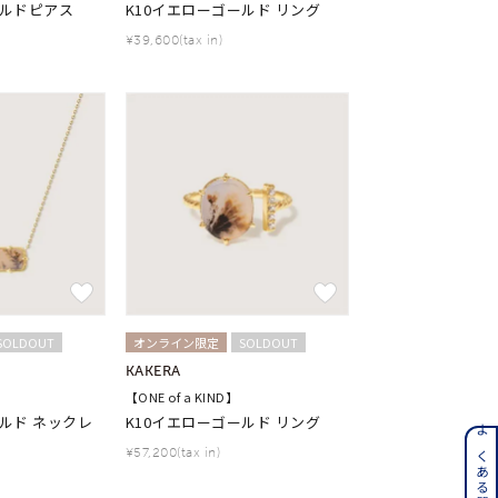
ールドピアス
K10イエローゴールド リング
¥39,600(tax in)
キーワードで検索する
さん
SOLDOUT
オンライン限定
SOLDOUT
KAKERA
【ONE of a KIND】
ールド ネックレ
K10イエローゴールド リング
ンレス
¥57,200(tax in)