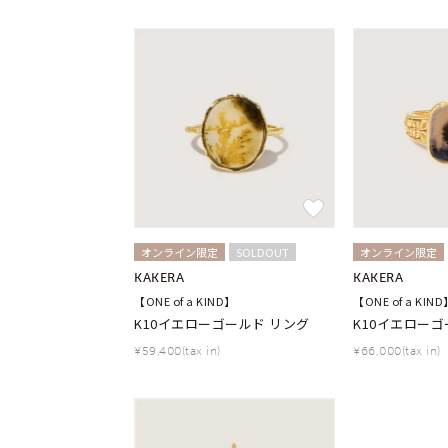
カラー
イエロ
1月の
誕生石
7月の
しずく
モチーフ
クロス
クリア
石の色
オンライン限定
SOLDOUT
オンライン限定
レッド
KAKERA
KAKERA
【ONE of a KIND】
【ONE of a KIND
K10イエローゴールド リング
K10イエローゴ
ファッションテイスト
フェミ
¥59,400(tax in)
¥66,000(tax in)
着用シーン
オフィ
耳周り