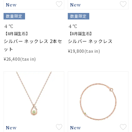
New
New
素材
数量限定
数量限定
４℃
４℃
カラー
【8月誕生石】
【8月誕生石】
シルバー ネックレス 2本セ
シルバー ネックレス
ット
誕生石
¥19,800(tax in)
¥26,400(tax in)
モチーフ
石の色
ファッションテイス
ト
New
New