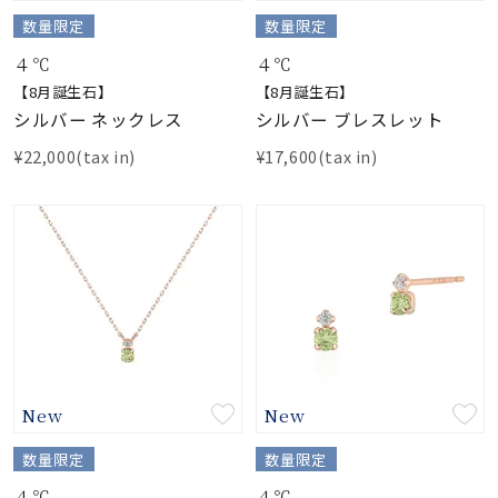
着用シーン
数量限定
数量限定
４℃
４℃
コレクション
【8月誕生石】
【8月誕生石】
シルバー ネックレス
シルバー ブレスレット
レディース
¥22,000(tax in)
¥17,600(tax in)
～
リングサイズ
メンズ
～
リングサイズ
価格
¥0
¥400,
New
New
在庫
在庫ありのみ
すべて表示
数量限定
数量限定
４℃
４℃