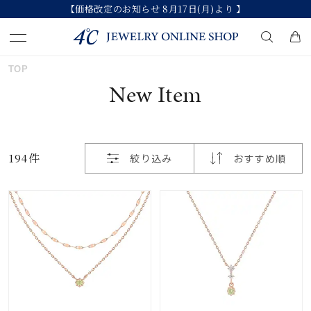
【価格改定のお知らせ 8月17日(月)より 】
おすすめ順
TOP
キーワードで検索する
New Item
価格が安い
人気検索キーワード
価格が高い
194件
絞り込み
おすすめ順
#summer
#ダイヤモンド ネックレス
新着順
#くまのプーさん
#ペア
#エタニティ
お気に入り登録数
ブランド
カテゴリー
すべてのジュエリー
並び替え