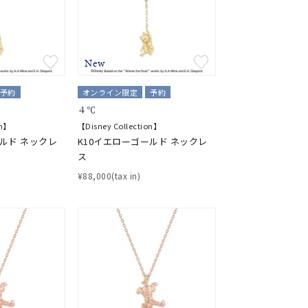
シンプル
ユニセックス
結婚式
推し活
New
予約
オンライン限定
予約
クション
４℃
on】
【Disney Collection】
ールド ネックレ
K10イエローゴールド ネックレ
ス
¥88,000(tax in)
0