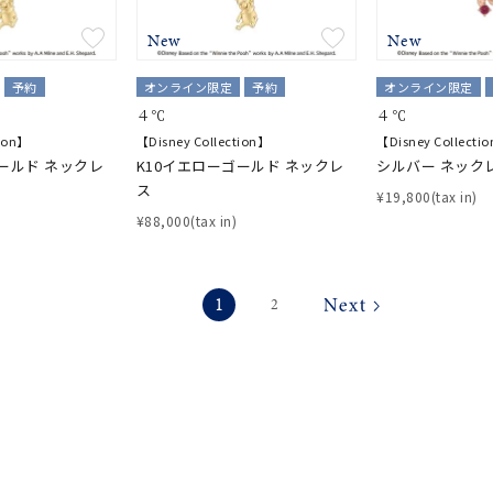
庫ありのみ
すべて表示
New
New
予約
オンライン限定
予約
オンライン限定
４℃
４℃
tion】
【Disney Collection】
【Disney Collecti
ールド ネックレ
K10イエローゴールド ネックレ
シルバー ネック
ス
¥19,800(tax in)
¥88,000(tax in)
1
2