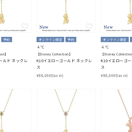
ニン
エレガント
カジュアル
フォーマル
モード
ス
ご褒美
記念日
誕生日
気分転換
デート
New
New
予約
オンライン限定
予約
オンライン限定
ジュエリー
腕周りジュエリー
ペアジュエリー
ベストセレ
４℃
４℃
ンラインショップ限定
tion】
【Disney Collection】
【Disney Collecti
ールド ネックレ
K10イエローゴールド ネックレ
K10イエローゴ
ス
ス
～
¥88,000(tax in)
¥88,000(tax in)
～
¥400,00