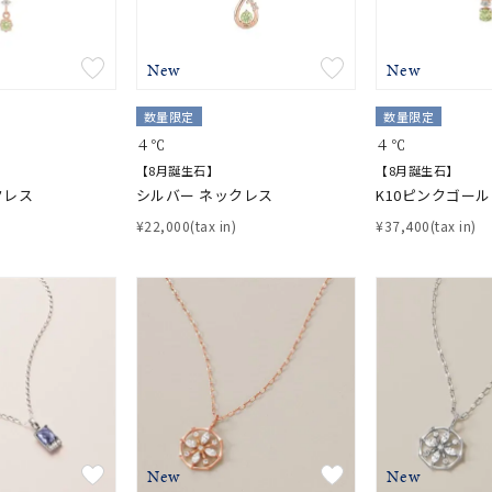
New
New
数量限定
数量限定
４℃
４℃
【8月誕生石】
【8月誕生石】
クレス
シルバー ネックレス
K10ピンクゴー
¥22,000(tax in)
¥37,400(tax in)
New
New