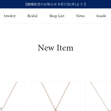
【価格改定のお知らせ 8月17日(月)より 】
Jewelry
Bridal
Shop List
News
Guide
リング
Fashion Jewelry
Brida
New Item
イヤリング
プレゼントガイド
永久保
ジュエリーケア
ブライ
バングル
法人のお客様
ブライ
ペアリング
すべてのアイテム
アジャスター