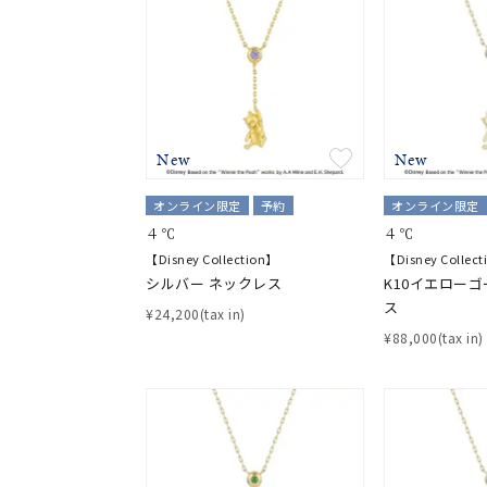
カテゴリー
素材
プラチ
New
New
カラー
イエロ
オンライン限定
予約
オンライン限定
1月の
４℃
４℃
誕生石
7月の
【Disney Collection】
【Disney Collec
シルバー ネックレス
K10イエローゴ
ス
¥24,200(tax in)
しずく
モチーフ
¥88,000(tax in)
クロス
クリア
石の色
レッド