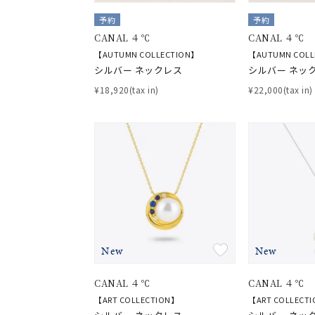
予約
予約
CANAL ４℃
CANAL ４℃
【AUTUMN COLLECTION】
【AUTUMN COLL
シルバー ネックレス
シルバー ネッ
¥18,920(tax in)
¥22,000(tax in)
New
New
CANAL ４℃
CANAL ４℃
【ART COLLECTION】
【ART COLLECT