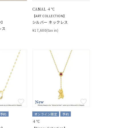
CANAL ４℃
【ART COLLECTION】
シルバー ネックレス
ED】
レス
¥17,600(tax in)
New
予約
オンライン限定
予約
４℃