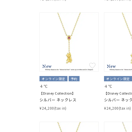
おすすめ順
価格が安い
価格が高い
新着順
お気に入り登録数
New
New
オンライン限定
予約
オンライン限定
４℃
４℃
人気検索キーワード
#ペア
【Disney Collection】
【Disney Collec
シルバー ネックレス
シルバー ネッ
¥24,200(tax in)
¥24,200(tax in)
ブランド