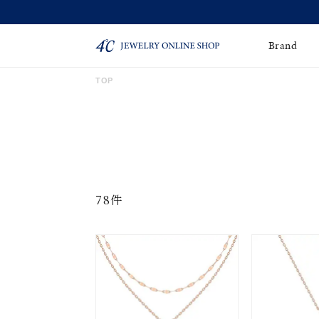
Brand
TOP
ネックレス
ネックレスチェー
Online Shop
ン
ピンキーリング
ピアス
ショッピングガイド
よくあるご質問
イヤーカフ
ブレスレット
78件
ペアブレスレット
ペアネックレス
誕生石
限定ジュエリー
時計
ジュエリーポーチ
ブライダルリングはこ
ちら