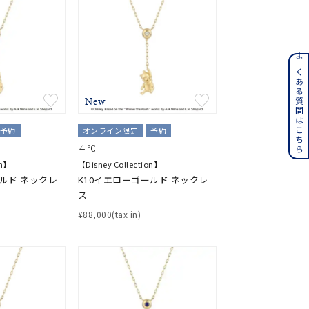
ンレス
よくある質問はこちら
New
その他
予約
オンライン限定
予約
誕生石
6月の誕生石
４℃
月の誕生石
12月の誕生石
on】
【Disney Collection】
ールド ネックレ
K10イエローゴールド ネックレ
ス
ムーン
フラワー
¥88,000(tax in)
イエロー
ブラウン