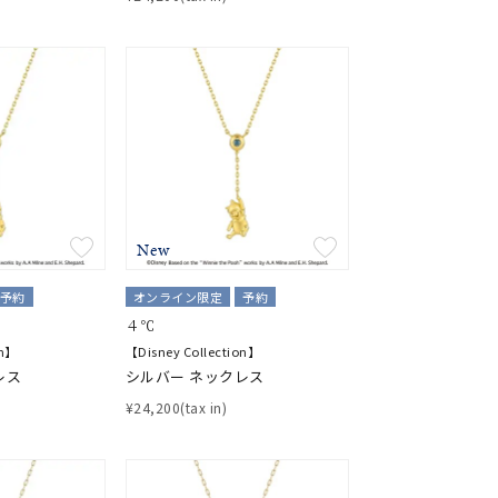
キーワードで検索する
New
予約
オンライン限定
予約
４℃
#eギフト
on】
【Disney Collection】
レス
シルバー ネックレス
¥24,200(tax in)