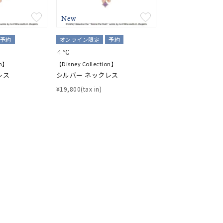
New
予約
オンライン限定
予約
４℃
on】
【Disney Collection】
レス
シルバー ネックレス
¥19,800(tax in)