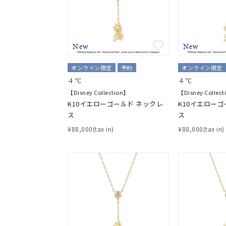
ファッションテイスト
フェミ
着用シーン
オフィ
New
New
オンライン限定
予約
オンライン限定
耳周り
コレクション
４℃
４℃
公式オ
【Disney Collection】
【Disney Collec
K10イエローゴールド ネックレ
K10イエローゴ
レディース
ス
ス
リングサイズ
¥88,000(tax in)
¥88,000(tax in)
メンズ
リングサイズ
価格
¥0