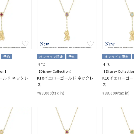
ナ
K18
K10
K7
ゴールド
シルバー
ステ
New
New
ーカラー
ピンクカラー
ホワイトカラー
トリプルカラー
予約
オンライン限定
予約
オンライン限定
誕生石
2月の誕生石
3月の誕生石
4月の誕生石
5月の
４℃
４℃
誕生石
8月の誕生石
9月の誕生石
10月の誕生石
11
tion】
【Disney Collection】
【Disney Collecti
ールド ネックレ
K10イエローゴールド ネックレ
K10イエローゴ
ス
ス
リセット
絞り込んで検索する
ハート
一粒
三石
パヴェ
ライン
馬蹄
¥88,000(tax in)
¥88,000(tax in)
ダブルループ
星座
イニシャル
リボン
その他
ホワイト
ピンク
パープル
ブルー
グリーン
マルチカラー