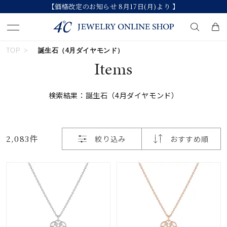
【価格改定のお知らせ 8月17日(月)より 】
おすすめ順
TOP
誕生石（4月ダイヤモンド）
キーワードで検索する
Items
価格が安い
検索結果：誕生石（4月ダイヤモンド）
人気検索キーワード
価格が高い
#ペア
#eギフト
#ハーフエタニティリング
新着順
2,083件
絞り込み
おすすめ順
#刻印可
#メンズ ネックレス
お気に入り登録数
ブランド
カテゴリー
すべてのジュエリー
並び替え