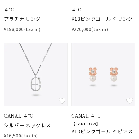
着用シーン
４℃
４℃
プラチナ リング
K18ピンクゴールド リング
コレクション
¥198,000(tax in)
¥220,000(tax in)
レディース
～
リングサイズ
メンズ
～
リングサイズ
価格
¥0
¥400,
CANAL ４℃
CANAL ４℃
【EARFLOW】
シルバー ネックレス
在庫
在庫ありのみ
すべて表示
K10ピンクゴールド ピアス
¥16,500(tax in)