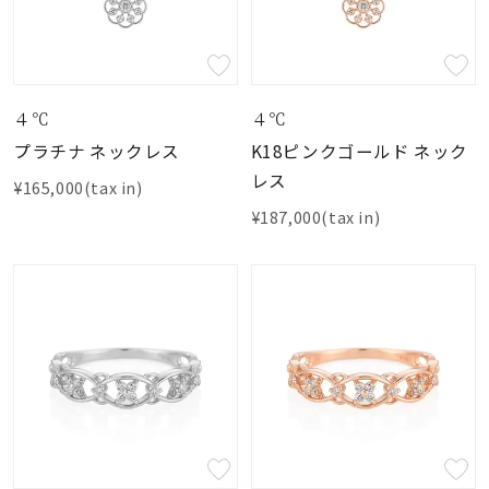
素材
カラー
４℃
４℃
プラチナ ネックレス
K18ピンクゴールド ネック
レス
誕生石
4月の誕生石
¥165,000(tax in)
¥187,000(tax in)
モチーフ
石の色
ファッションテイス
ト