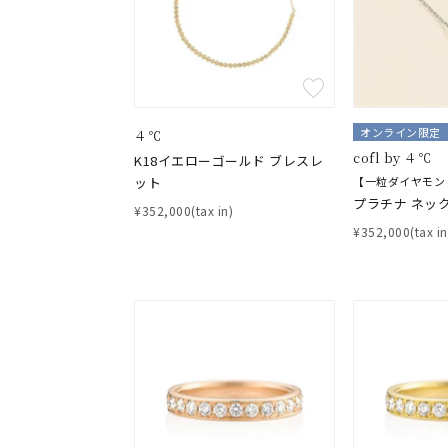
ファッションテイスト
フェミ
着用シーン
オフィ
耳周り
オンライン限定
４℃
コレクション
公式オ
cofl by ４℃
K18イエローゴールド ブレスレ
ット
【一粒ダイヤモン
プラチナ ネックレ
¥352,000(tax in)
レディース
¥352,000(tax in
リングサイズ
メンズ
リングサイズ
価格
¥0
在庫
在