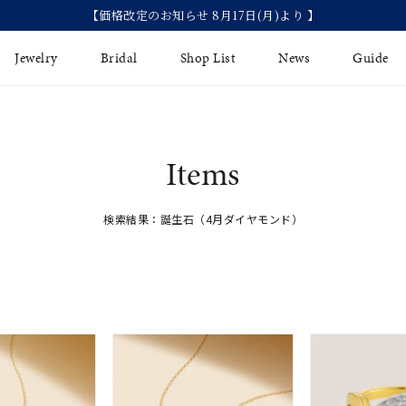
【価格改定のお知らせ 8月17日(月)より 】
Jewelry
Bridal
Shop List
News
Guide
リング
Fashion Jewelry
Brida
Items
イヤリング
プレゼントガイド
永久保
検索結果：誕生石（4月ダイヤモンド）
ジュエリーケア
ブライ
バングル
法人のお客様
ブライ
ペアリング
すべてのアイテム
アジャスター