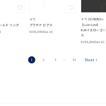
４℃
４℃ HOMME+
ールド リング
プラチナ ピアス
【Luxe Gold】
K24イエローゴ
)
¥330,000(tax in)
ス
¥330,000(tax in)
1
2
3
53
⋯