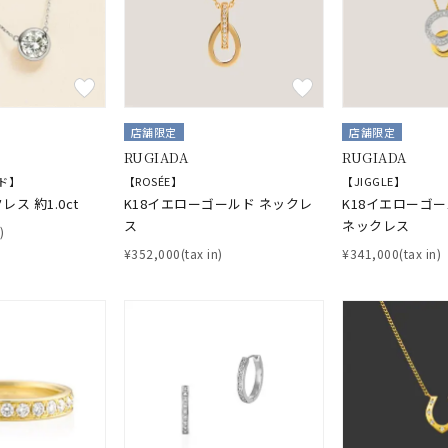
ニン
エレガント
カジュアル
フォーマル
モード
ス
ご褒美
記念日
誕生日
気分転換
デート
ジュエリー
腕周りジュエリー
ペアジュエリー
ベストセレ
店舗限定
店舗限定
ンラインショップ限定
RUGIADA
RUGIADA
ド】
【ROSÉE】
【JIGGLE】
ス 約1.0ct
K18イエローゴールド ネックレ
K18イエローゴ
ス
ネックレス
～
)
¥352,000(tax in)
¥341,000(tax in)
～
¥400,00
庫ありのみ
すべて表示