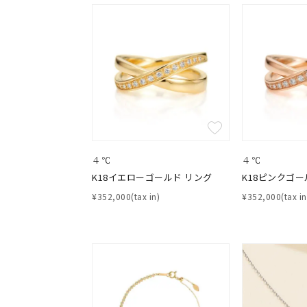
カテゴリー
素材
プラチ
カラー
イエロ
1月の
誕生石
7月の
４℃
４℃
K18イエローゴールド リング
K18ピンクゴー
しずく
¥352,000(tax in)
¥352,000(tax in
モチーフ
クロス
クリア
石の色
レッド