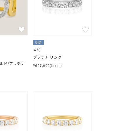
刻印
４℃
プラチナ リング
ールド/プラチナ
¥627,000(tax in)