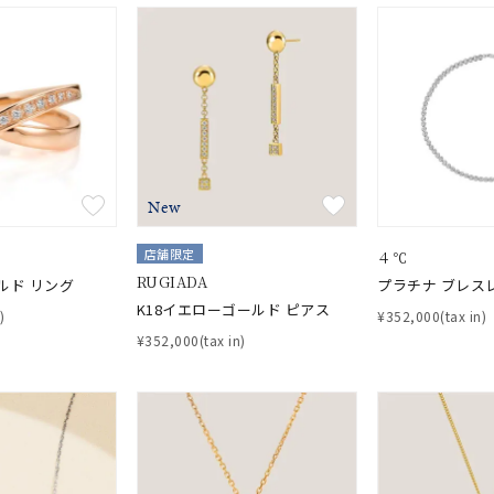
ナ
K18
K10
K7
ゴールド
シルバー
ステ
ーカラー
ピンクカラー
ホワイトカラー
トリプルカラー
New
誕生石
2月の誕生石
3月の誕生石
4月の誕生石
5月の
誕生石
8月の誕生石
9月の誕生石
10月の誕生石
11
店舗限定
４℃
RUGIADA
ルド リング
プラチナ ブレス
リセット
絞り込んで検索する
K18イエローゴールド ピアス
ハート
一粒
三石
パヴェ
ライン
馬蹄
)
¥352,000(tax in)
¥352,000(tax in)
ダブルループ
星座
イニシャル
リボン
その他
ホワイト
ピンク
パープル
ブルー
グリーン
マルチカラー