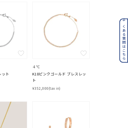
ンレス
よくある質問はこちら
その他
誕生石
6月の誕生石
月の誕生石
12月の誕生石
４℃
レット
K18ピンクゴールド ブレスレッ
ト
ムーン
フラワー
¥352,000(tax in)
イエロー
ブラウン