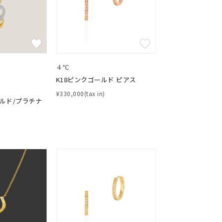
シンプル
ユニセックス
結婚式
推し活
クション
４℃
K18ピンクゴールド ピアス
¥330,000(tax in)
ールド/プラチナ
0