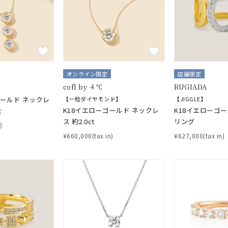
オンライン限定
店舗限定
cofl by ４℃
RUGIADA
ゴールド ネックレ
【一粒ダイヤモンド】
【JIGGLE】
K18イエローゴールド ネックレ
K18イエローゴ
t
ス 約2.0ct
リング
)
¥660,000(tax in)
¥627,000(tax in)