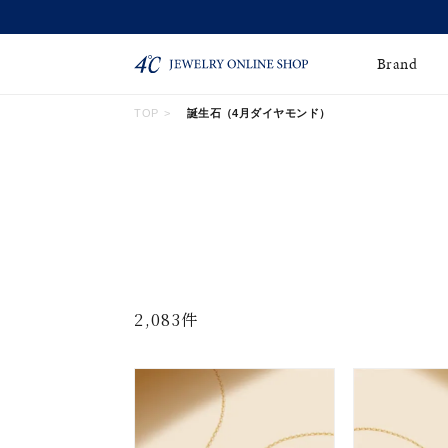
Brand
TOP
誕生石（4月ダイヤモンド）
ネックレス
ネックレスチェー
Online Shop
ン
ピンキーリング
ピアス
ショッピングガイド
よくあるご質問
イヤーカフ
ブレスレット
ペアブレスレット
ペアネックレス
2,083件
誕生石
限定ジュエリー
時計
ジュエリーポーチ
ブライダルリングはこ
ちら