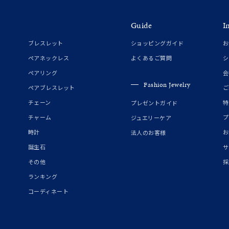
¥400,00
Guide
I
ブレスレット
ショッピングガイド
お
庫ありのみ
すべて表示
ペアネックレス
よくあるご質問
シ
ペアリング
会
Fashion Jewelry
ペアブレスレット
ご
チェーン
特
プレゼントガイド
チャーム
プ
ジュエリーケア
時計
お
法人のお客様
誕生石
サ
その他
採
ランキング
コーディネート