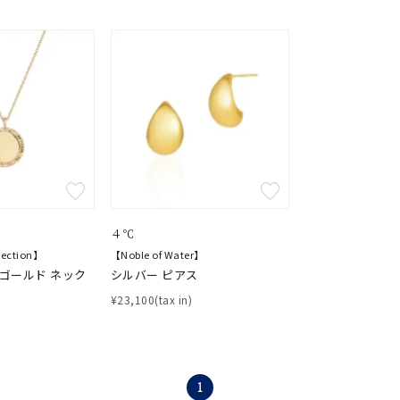
ナ
K18
K10
K7
ゴールド
シルバー
ステ
ーカラー
ピンクカラー
ホワイトカラー
トリプルカラー
４℃
誕生石
2月の誕生石
3月の誕生石
4月の誕生石
5月の
lection】
【Noble of Water】
アゴールド ネック
シルバー ピアス
誕生石
8月の誕生石
9月の誕生石
10月の誕生石
11
¥23,100(tax in)
リセット
絞り込んで検索する
ハート
一粒
三石
パヴェ
ライン
馬蹄
ダブルループ
星座
イニシャル
リボン
その他
1