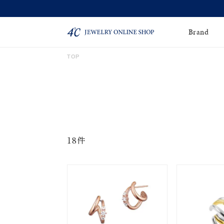
Brand
TOP
ネックレス
ネックレスチェー
Online Shop
ン
ピンキーリング
ピアス
ショッピングガイド
よくあるご質問
イヤーカフ
ブレスレット
18件
ペアブレスレット
ペアネックレス
誕生石
限定ジュエリー
時計
ジュエリーポーチ
ブライダルリングはこ
ちら