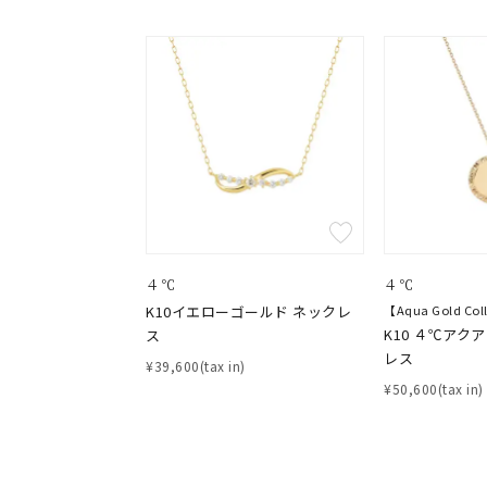
ブランド
カテゴリー
素材
プラチ
カラー
イエロ
４℃
４℃
1月の
K10イエローゴールド ネックレ
【Aqua Gold Col
K10 ４℃アク
誕生石
ス
7月の
レス
¥39,600(tax in)
¥50,600(tax in)
しずく
モチーフ
クロス