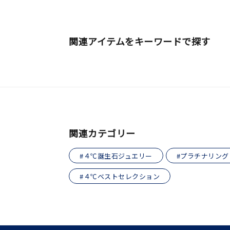
クリア
石の色
レッド
関連アイテムをキーワードで探す
ファッションテイスト
フェミ
着用シーン
オフィ
耳周り
コレクション
公式オ
関連カテゴリー
#４℃誕生石ジュエリー
#プラチナリング
レディース
リングサイズ
#４℃ベストセレクション
メンズ
リングサイズ