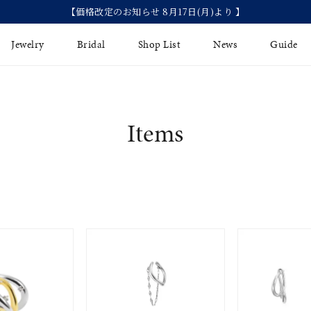
【価格改定のお知らせ 8月17日(月)より 】
Jewelry
Bridal
Shop List
News
Guide
リング
Fashion Jewelry
Brida
Items
イヤリング
プレゼントガイド
永久保
ジュエリーケア
ブライ
バングル
法人のお客様
ブライ
ペアリング
すべてのアイテム
アジャスター