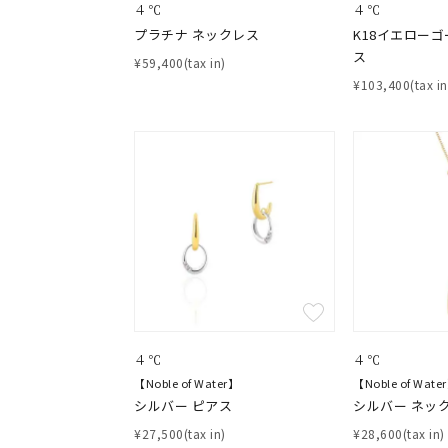
４℃
４℃
プラチナ ネックレス
K18イエローゴ
ス
¥59,400(tax in)
¥103,400(tax in
おすすめ順
価格が安い
価格が高い
新着順
お気に入り登録数
４℃
４℃
【Noble of Water】
【Noble of Wate
人気検索キーワード
#summe
シルバー ピアス
シルバー ネッ
¥27,500(tax in)
¥28,600(tax in)