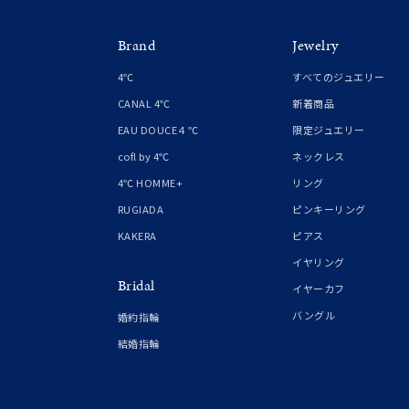
価格
¥0
Brand
Jewelry
4℃
すべてのジュエリー
在庫
在
CANAL 4℃
新着商品
EAU DOUCE４℃
限定ジュエリー
cofl by 4℃
ネックレス
4℃ HOMME+
リング
RUGIADA
ピンキーリング
KAKERA
ピアス
イヤリング
Bridal
イヤーカフ
バングル
婚約指輪
結婚指輪