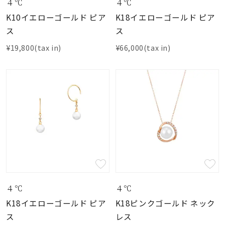
着用シーン
４℃
４℃
K10イエローゴールド ピア
K18イエローゴールド ピア
ス
ス
コレクション
¥19,800(tax in)
¥66,000(tax in)
レディース
～
リングサイズ
メンズ
～
リングサイズ
価格
¥0
¥400,
４℃
４℃
K18イエローゴールド ピア
K18ピンクゴールド ネック
在庫
在庫ありのみ
すべて表示
ス
レス