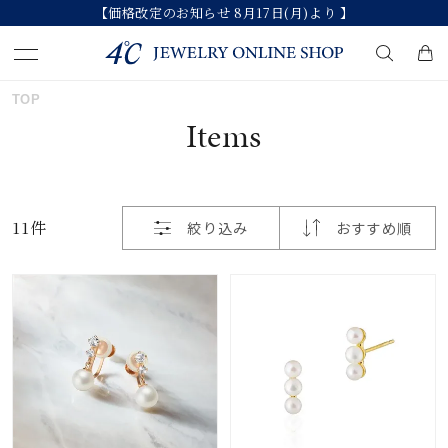
【価格改定のお知らせ 8月17日(月)より 】
おすすめ順
TOP
キーワードで検索する
Items
価格が安い
人気検索キーワード
価格が高い
11件
絞り込み
おすすめ順
#summer
#ペア
#ダイヤモンド ネックレス
新着順
#エタニティ
#くまのプーさん
お気に入り登録数
ブランド
カテゴリー
すべてのジュエリー
並び替え