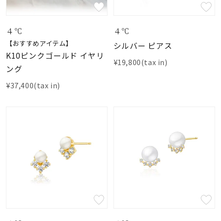
素材
４℃
４℃
【おすすめアイテム】
シルバー ピアス
カラー
K10ピンクゴールド イヤリ
¥19,800(tax in)
ング
誕生石
¥37,400(tax in)
モチーフ
石の色
ファッションテイス
ト