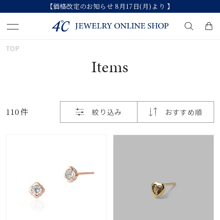
【価格改定のお知らせ 8月17日(月)より 】
おすすめ順
TOP
キーワードで検索する
Items
価格が安い
人気検索キーワード
価格が高い
110件
絞り込み
おすすめ順
#ペア
#eギフト
#ハーフエタニティリング
新着順
#刻印可
#メンズ ネックレス
お気に入り登録数
ブランド
カテゴリー
すべてのジュエリー
並び替え