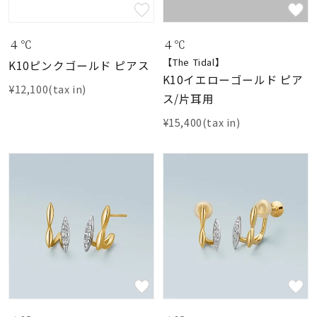
素材
４℃
４℃
【The Tidal】
K10ピンクゴールド ピアス
カラー
K10イエローゴールド ピア
¥12,100(tax in)
ス/片耳用
誕生石
¥15,400(tax in)
モチーフ
石の色
ファッションテイス
ト