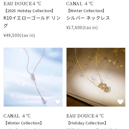
EAU DOUCE４℃
CANAL ４℃
【2025 Holiday Collection】
【Winter Collection】
K10イエローゴールド リン
シルバー ネックレス
グ
¥17,600(tax in)
¥49,500(tax in)
CANAL ４℃
EAU DOUCE４℃
【Winter Collection】
【Holiday Collection】