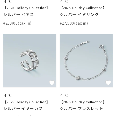
着用シーン
４℃
４℃
【2025 Holiday Collection】
【2025 Holiday Collection】
シルバー ピアス
シルバー イヤリング
コレクション
¥26,400(tax in)
¥27,500(tax in)
レディース
～
リングサイズ
メンズ
～
リングサイズ
価格
¥0
¥400,
４℃
４℃
【2025 Holiday Collection】
【2025 Holiday Collection】
在庫
在庫ありのみ
すべて表示
シルバー イヤーカフ
シルバー ブレスレット