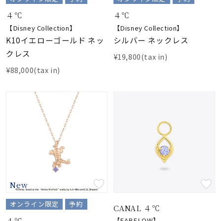
着用シーン
４℃
４℃
【Disney Collection】
【Disney Collection】
コレクション
K10イエローゴールド ネッ
シルバー ネックレス
クレス
¥19,800(tax in)
レディース
¥88,000(tax in)
～
リングサイズ
メンズ
～
リングサイズ
価格
¥0
¥400,
New
在庫
在庫ありのみ
すべて表示
オンライン限定
予約
CANAL ４℃
４℃
【EARFLOW】