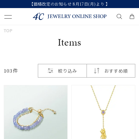
【価格改定のお知らせ 8月17日(月)より 】
おすすめ順
TOP
キーワードで検索する
Items
価格が安い
人気検索キーワード
価格が高い
103件
絞り込み
おすすめ順
#summer
#ペア
#ダイヤモンド ネックレス
新着順
#エタニティ
#くまのプーさん
お気に入り登録数
ブランド
カテゴリー
すべてのジュエリー
並び替え