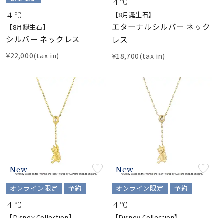
着用シーン
４℃
４℃
【8月誕生石】
エターナルシルバー ネック
【8月誕生石】
コレクション
シルバー ネックレス
レス
¥22,000(tax in)
¥18,700(tax in)
レディース
～
リングサイズ
メンズ
～
リングサイズ
価格
¥0
¥400,
New
New
オンライン限定
予約
オンライン限定
予約
在庫
在庫ありのみ
すべて表示
４℃
４℃
【Disney Collection】
【Disney Collection】