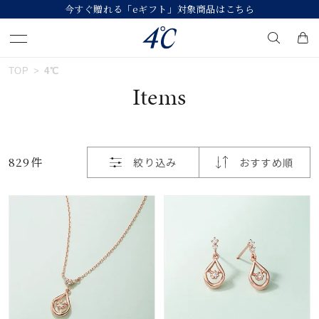
今すぐ贈れる「eギフト」対象商品はこちら
おすすめ順
TOP
4℃
キーワードで検索する
Items
価格が安い
人気検索キーワード
価格が高い
829件
絞り込み
おすすめ順
#summer
#ダイヤモンド ネックレス
新着順
#くまのプーさん
#ペア
#エタニティ
お気に入り登録数
ブランド
４℃
カテゴリー
すべてのジュエリー
並び替え