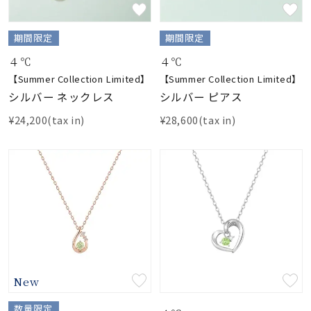
素材
期間限定
期間限定
４℃
４℃
カラー
【Summer Collection Limited】
【Summer Collection Limited】
シルバー ネックレス
シルバー ピアス
誕生石
¥24,200(tax in)
¥28,600(tax in)
モチーフ
石の色
ファッションテイス
ト
New
数量限定