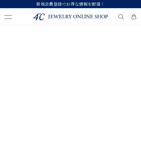
新規会員登録でお得な情報を配信！
キーワードで検索する
人気検索キーワード
#ペア
#ハーフエタニティリング
#エタニティ
#ダイヤモンド ネックレス
#eギフト
ブランド
カテゴリー
すべてのジュエリー