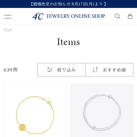
【価格改定のお知らせ 8月17日(月)より 】
おすすめ順
TOP
キーワードで検索する
Items
価格が安い
人気検索キーワード
価格が高い
639件
絞り込み
おすすめ順
#ペア
#ハーフエタニティリング
#エタニティ
新着順
#ダイヤモンド ネックレス
#eギフト
お気に入り登録数
ブランド
カテゴリー
すべてのジュエリー
並び替え