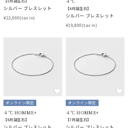
着用シーン
４℃
【5月誕生石】
シルバー ブレスレット
【4月誕生石】
シルバー ブレスレット
¥22,000(tax in)
コレクション
¥19,800(tax in)
レディース
～
リングサイズ
メンズ
～
リングサイズ
価格
¥0
¥400,
オンライン限定
オンライン限定
４℃ HOMME+
４℃ HOMME+
在庫
在庫ありのみ
すべて表示
【6月誕生石】
【7月誕生石】
シルバー ブレスレット
シルバー ブレスレット