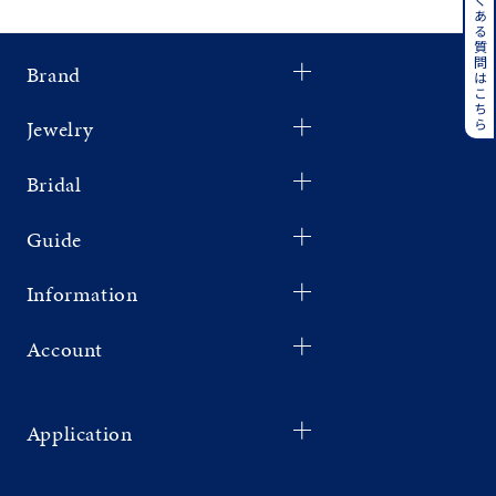
よくある質問はこちら
着用シーン
Brand
コレクション
Jewelry
レディース
～
リングサイズ
Bridal
Guide
メンズ
～
リングサイズ
Information
Account
価格
¥0
¥400,
Application
在庫
在庫ありのみ
すべて表示