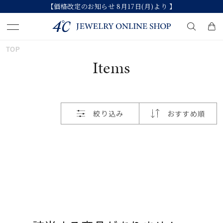
【価格改定のお知らせ 8月17日(月)より 】
おすすめ順
TOP
キーワードで検索する
Items
価格が安い
人気検索キーワード
価格が高い
絞り込み
おすすめ順
#summer
#ペア
#ダイヤモンド ネックレス
新着順
#エタニティ
#くまのプーさん
お気に入り登録数
ブランド
カテゴリー
すべてのジュエリー
並び替え