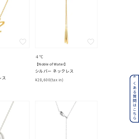
ティ
４℃
【Noble of Water】
シルバー ネックレス
レス
ンレス
よくある質問はこちら
¥28,600(tax in)
その他
誕生石
6月の誕生石
月の誕生石
12月の誕生石