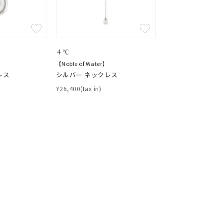
ムーン
フラワー
イエロー
ブラウン
４℃
【Noble of Water】
レス
シルバー ネックレス
¥26,400(tax in)
シンプル
ユニセックス
結婚式
推し活
クション