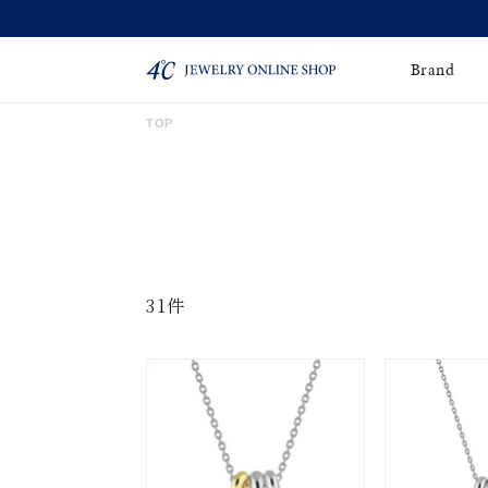
Brand
TOP
ネックレス
ネックレスチェー
Online Shop
ン
ピンキーリング
ピアス
ショッピングガイド
よくあるご質問
イヤーカフ
ブレスレット
31件
ペアブレスレット
ペアネックレス
誕生石
限定ジュエリー
時計
ジュエリーポーチ
ブライダルリングはこ
ちら