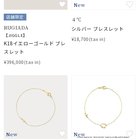
New
素材
店舗限定
４℃
RUGIADA
シルバー ブレスレット
カラー
【JIGGLE】
¥18,700(tax in)
K18イエローゴールド ブレ
スレット
誕生石
¥396,000(tax in)
モチーフ
石の色
ファッションテイス
ト
New
New