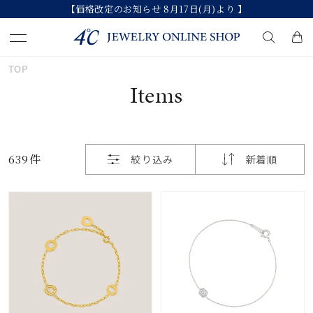
【価格改定のお知らせ 8月17日(月)より 】
おすすめ順
TOP
キーワードで検索する
Items
価格が安い
人気検索キーワード
価格が高い
639件
絞り込み
新着順
#ペア
#ハーフエタニティリング
#エタニティ
新着順
#ダイヤモンド ネックレス
#eギフト
お気に入り登録数
ブランド
カテゴリー
すべてのジュエリー
並び替え