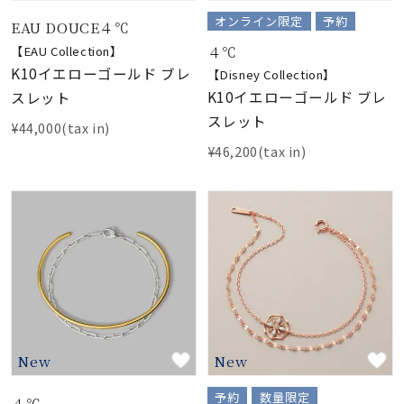
着用シーン
オンライン限定
予約
EAU DOUCE４℃
４℃
【EAU Collection】
コレクション
K10イエローゴールド ブレ
【Disney Collection】
K10イエローゴールド ブレ
スレット
スレット
レディース
¥44,000(tax in)
～
リングサイズ
¥46,200(tax in)
メンズ
～
リングサイズ
価格
¥0
¥400,
New
New
在庫
在庫ありのみ
すべて表示
予約
数量限定
４℃