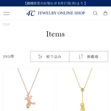
【価格改定のお知らせ 8月17日(月)より 】
おすすめ順
TOP
キーワードで検索する
Items
価格が安い
人気検索キーワード
価格が高い
193件
絞り込み
新着順
#ペア
#ハーフエタニティリング
#エタニティ
新着順
#ダイヤモンド ネックレス
#eギフト
お気に入り登録数
ブランド
カテゴリー
すべてのジュエリー
並び替え