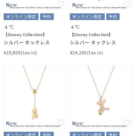
New
New
素材
オンライン限定
予約
オンライン限定
予約
４℃
４℃
カラー
【Disney Collection】
【Disney Collection】
シルバー ネックレス
シルバー ネックレス
誕生石
¥19,800(tax in)
¥24,200(tax in)
モチーフ
石の色
ファッションテイス
ト
New
New
オンライン限定
予約
オンライン限定
予約