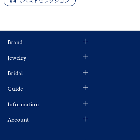
#４℃ベストセレクション
Brand
Jewelry
Bridal
Guide
Information
Account