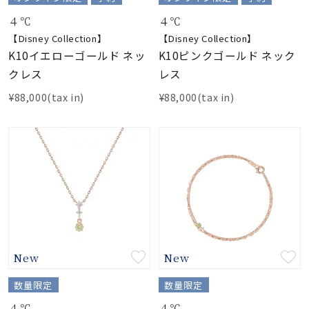
着用シーン
４℃
４℃
【Disney Collection】
【Disney Collection】
コレクション
K10イエローゴールド ネッ
K10ピンクゴールド ネック
クレス
レス
レディース
¥88,000(tax in)
¥88,000(tax in)
～
リングサイズ
メンズ
～
リングサイズ
価格
¥0
¥400,
New
New
在庫
在庫ありのみ
すべて表示
数量限定
数量限定
４℃
４℃