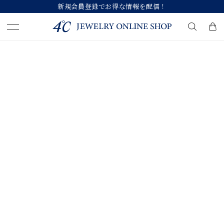
新規会員登録でお得な情報を配信！
キーワードで検索する
人気検索キーワード
#ペア
#eギフト
#ハーフエタニティリング
#刻印可
#メンズ ネックレス
ブランド
カテゴリー
すべてのジュエリー