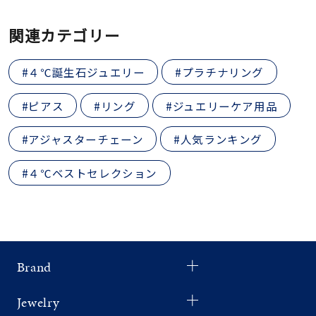
着用シーン
関連カテゴリー
コレクション
#４℃誕生石ジュエリー
#プラチナリング
レディース
#ピアス
#リング
#ジュエリーケア用品
～
リングサイズ
#アジャスターチェーン
#人気ランキング
メンズ
#４℃ベストセレクション
～
リングサイズ
価格
¥0
¥400,
Brand
在庫
在庫ありのみ
すべて表示
Jewelry