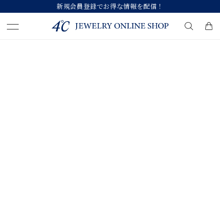
新規会員登録でお得な情報を配信！
キーワードで検索する
人気検索キーワード
#summer
#ダイヤモンド ネックレス
#くまのプーさん
#エタニティ
#ジュエリー
ブランド
カテゴリー
すべてのジュエリー