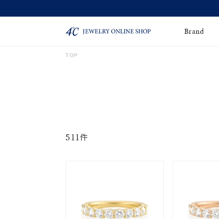
Brand
TOP
ネックレス
ネックレスチェー
Online Shop
ン
ピンキーリング
ピアス
ショッピングガイド
よくあるご質問
イヤーカフ
ブレスレット
511件
ペアブレスレット
ペアネックレス
誕生石
限定ジュエリー
時計
ジュエリーポーチ
ブライダルリングはこ
ちら