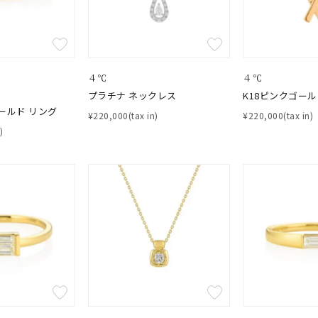
ーカラー
ピンクカラー
ホワイトカラー
トリプルカラー
誕生石
2月の誕生石
3月の誕生石
4月の誕生石
5月の
４℃
４℃
誕生石
8月の誕生石
9月の誕生石
10月の誕生石
11
プラチナ ネックレス
K18ピンクゴー
ールド リング
¥220,000(tax in)
¥220,000(tax in)
リセット
絞り込んで検索する
)
ハート
一粒
三石
パヴェ
ライン
馬蹄
ダブルループ
星座
イニシャル
リボン
その他
ホワイト
ピンク
パープル
ブルー
グリーン
マルチカラー
ニン
エレガント
カジュアル
フォーマル
モード
ス
ご褒美
記念日
誕生日
気分転換
デート