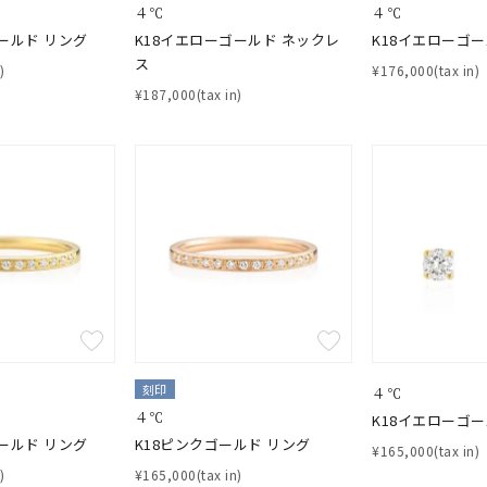
４℃
４℃
ジュエリー
腕周りジュエリー
ペアジュエリー
ベストセレ
ールド リング
K18イエローゴールド ネックレ
K18イエローゴー
ス
ンラインショップ限定
)
¥176,000(tax in)
¥187,000(tax in)
～
～
¥400,00
庫ありのみ
すべて表示
刻印
４℃
４℃
K18イエローゴー
ールド リング
K18ピンクゴールド リング
¥165,000(tax in)
)
¥165,000(tax in)