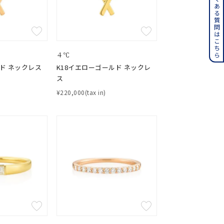
よくある質問はこちら
その他
誕生石
6月の誕生石
４℃
月の誕生石
12月の誕生石
ルド ネックレス
K18イエローゴールド ネックレ
ス
¥220,000(tax in)
ムーン
フラワー
イエロー
ブラウン
シンプル
ユニセックス
結婚式
推し活