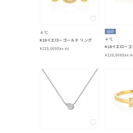
カラー
イエロ
1月の
刻印
４℃
誕生石
7月の
４℃
K18イエローゴールド リング
K18イエローゴ
¥220,000(tax in)
¥220,000(tax in
しずく
モチーフ
クロス
クリア
石の色
レッド
ファッションテイスト
フェミ
着用シーン
オフィ