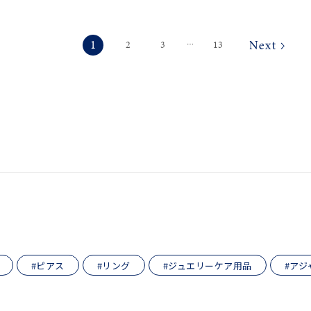
1
2
3
13
⋯
#ピアス
#リング
#ジュエリーケア用品
#アジ