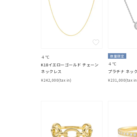
おすすめ順
価格が安い
価格が高い
新着順
お気に入り登録数
数量限定
４℃
人気検索キーワード
４℃
#summe
K18イエローゴールド チェーン
ネックレス
プラチナ ネッ
¥242,000(tax in)
¥231,000(tax in
ブランド
カテゴリー
素材
プラチ