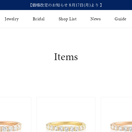
【価格改定のお知らせ 8月17日(月)より 】
Jewelry
Bridal
Shop List
News
Guide
リング
Fashion Jewelry
Brida
Items
イヤリング
プレゼントガイド
永久保
ジュエリーケア
ブライ
バングル
法人のお客様
ブライ
ペアリング
すべてのアイテム
アジャスター