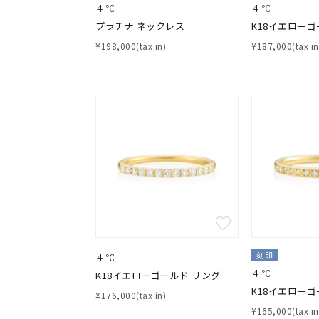
４℃
４℃
耳周り
プラチナ ネックレス
K18イエローゴ
コレクション
公式オ
¥198,000(tax in)
¥187,000(tax in
レディース
リングサイズ
メンズ
リングサイズ
価格
¥0
在庫
在
刻印
４℃
４℃
K18イエローゴールド リング
K18イエローゴ
¥176,000(tax in)
¥165,000(tax in