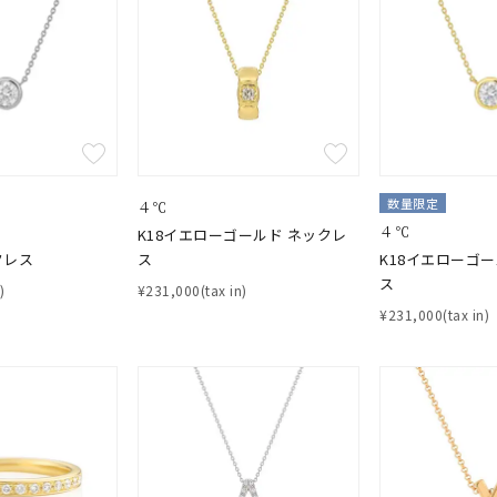
数量限定
４℃
４℃
r
#ダイヤモンド ネックレス
#くまのプーさん
#ペア
#エタニ
K18イエローゴールド ネックレ
並び替え
クレス
ス
K18イエローゴ
ス
)
¥231,000(tax in)
¥231,000(tax in)
ナ
K18
K10
K7
ゴールド
シルバー
ステ