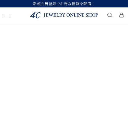
新規会員登録でお得な情報を配信！
キーワードで検索する
人気検索キーワード
#ペア
#eギフト
#ハーフエタニティリング
#刻印可
#メンズ ネックレス
ブランド
カテゴリー
すべてのジュエリー