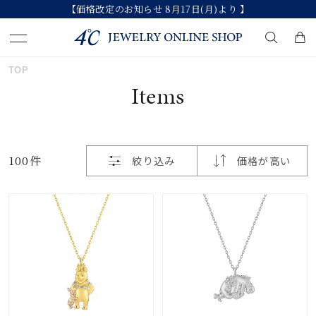
【価格改定のお知らせ 8月17日(月)より 】
おすすめ順
TOP
キーワードで検索する
Items
価格が安い
人気検索キーワード
価格が高い
100件
絞り込み
価格が高い
#ペア
#ハーフエタニティリング
#エタニティ
新着順
#ダイヤモンド ネックレス
#eギフト
お気に入り登録数
ブランド
カテゴリー
すべてのジュエリー
並び替え