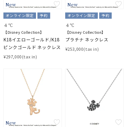
New
New
素材
オンライン限定
予約
オンライン限定
予約
４℃
４℃
カラー
【Disney Collection】
【Disney Collection】
K18イエローゴールド/K18
プラチナ ネックレス
ピンクゴールド ネックレス
誕生石
¥253,000(tax in)
¥297,000(tax in)
モチーフ
石の色
ファッションテイス
ト
New