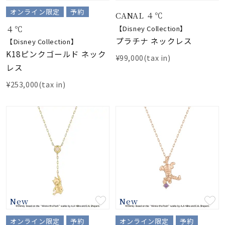
着用シーン
オンライン限定
予約
CANAL ４℃
４℃
【Disney Collection】
コレクション
プラチナ ネックレス
【Disney Collection】
K18ピンクゴールド ネック
¥99,000(tax in)
レス
レディース
～
リングサイズ
¥253,000(tax in)
メンズ
～
リングサイズ
価格
¥0
¥400,
New
New
在庫
在庫ありのみ
すべて表示
オンライン限定
予約
オンライン限定
予約