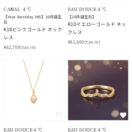
着用シーン
CANAL ４℃
EAU DOUCE４℃
【Your Bestday 365】10月誕生
【10月誕生石】
コレクション
石
K10イエローゴールド ネッ
K18ピンクゴールド ネック
クレス
レス
レディース
¥61,600(tax in)
～
¥62,700(tax in)
リングサイズ
メンズ
～
リングサイズ
価格
¥0
¥400,
在庫
在庫ありのみ
すべて表示
EAU DOUCE４℃
EAU DOUCE４℃