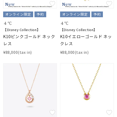
New
New
素材
オンライン限定
予約
オンライン限定
予約
４℃
４℃
カラー
【Disney Collection】
【Disney Collection】
K10ピンクゴールド ネック
K10イエローゴールド ネッ
レス
クレス
誕生石
¥88,000(tax in)
¥88,000(tax in)
モチーフ
石の色
ファッションテイス
ト