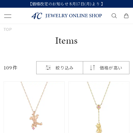
【価格改定のお知らせ 8月17日(月)より 】
おすすめ順
TOP
キーワードで検索する
Items
価格が安い
人気検索キーワード
価格が高い
109件
絞り込み
価格が高い
#ペア
#eギフト
#ハーフエタニティリング
新着順
#刻印可
#メンズ ネックレス
お気に入り登録数
ブランド
カテゴリー
すべてのジュエリー
並び替え