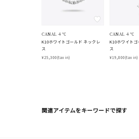
CANAL ４℃
CANAL ４℃
K10ホワイトゴールド ネックレ
K10ホワイトゴ
おすすめ順
ス
ス
価格が安い
価格が高い
¥25,300(tax in)
¥19,800(tax in)
新着順
お気に入り登録数
人気検索キーワード
#ペア
関連アイテムをキーワードで探す
ブランド