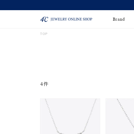
Brand
TOP
ネックレス
ネックレスチェー
Online Shop
ン
ピンキーリング
ピアス
ショッピングガイド
よくあるご質問
イヤーカフ
ブレスレット
4件
ペアブレスレット
ペアネックレス
誕生石
限定ジュエリー
時計
ジュエリーポーチ
ブライダルリングはこ
ちら