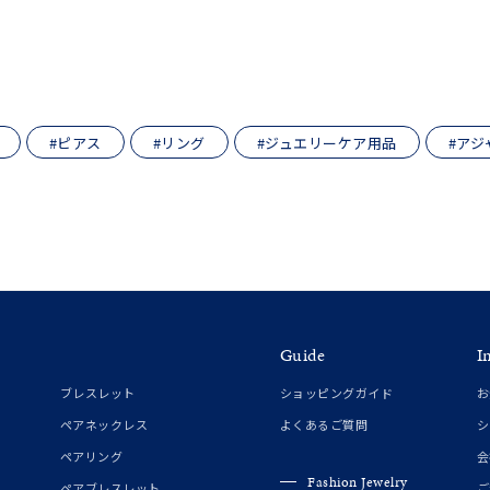
ナ
K18
K10
K7
ゴールド
シルバー
ステ
#ピアス
#リング
#ジュエリーケア用品
#アジ
ーカラー
ピンクカラー
ホワイトカラー
トリプルカラー
誕生石
2月の誕生石
3月の誕生石
4月の誕生石
5月の
誕生石
8月の誕生石
9月の誕生石
10月の誕生石
11
リセット
絞り込んで検索する
ハート
一粒
三石
パヴェ
ライン
馬蹄
ダブルループ
星座
イニシャル
リボン
その他
Guide
I
ブレスレット
ショッピングガイド
お
ホワイト
ピンク
パープル
ブルー
グリーン
ペアネックレス
よくあるご質問
シ
マルチカラー
ペアリング
会
Fashion Jewelry
ペアブレスレット
ご