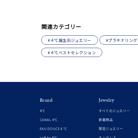
カテゴリー
関連カテゴリー
素材
プラチ
#４℃誕生石ジュエリー
#プラチナリング
カラー
イエロ
#４℃ベストセレクション
1月の
誕生石
7月の
しずく
モチーフ
クロス
Brand
Jewelry
4℃
すべてのジュエリー
クリア
石の色
CANAL 4℃
新着商品
レッド
EAU DOUCE４℃
限定ジュエリー
cofl by 4℃
ネックレス