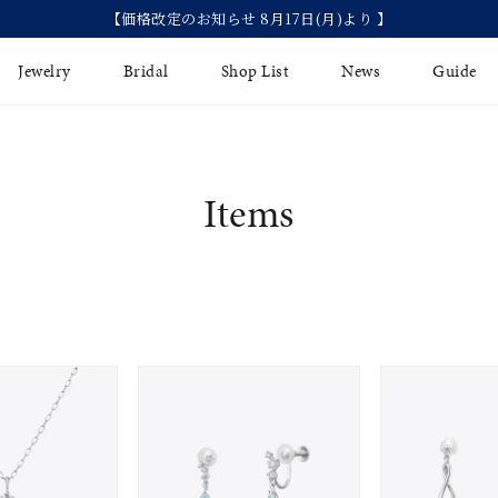
【価格改定のお知らせ 8月17日(月)より 】
Jewelry
Bridal
Shop List
News
Guide
リング
Fashion Jewelry
Brida
Items
イヤリング
プレゼントガイド
永久保
ジュエリーケア
ブライ
バングル
法人のお客様
ブライ
ペアリング
すべてのアイテム
アジャスター