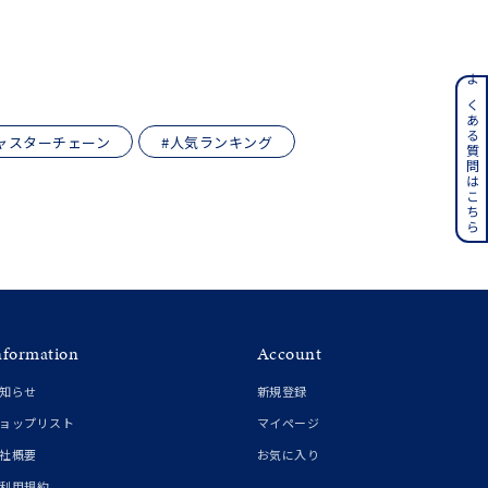
ンレス
よくある質問はこちら
ャスターチェーン
#人気ランキング
その他
誕生石
6月の誕生石
月の誕生石
12月の誕生石
ムーン
フラワー
nformation
Account
知らせ
新規登録
イエロー
ブラウン
ョップリスト
マイページ
社概要
お気に入り
利用規約