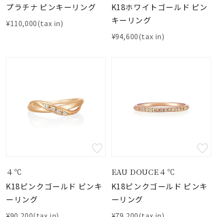
着用シーン
プラチナ ピンキーリング
K18ホワイトゴールド ピン
キーリング
¥110,000(tax in)
コレクション
¥94,600(tax in)
レディース
～
リングサイズ
メンズ
～
リングサイズ
価格
¥0
¥400,
４℃
EAU DOUCE４℃
K18ピンクゴールド ピンキ
K18ピンクゴールド ピンキ
在庫
ーリング
ーリング
在庫ありのみ
すべて表示
¥90,200(tax in)
¥79,200(tax in)