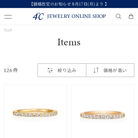
【価格改定のお知らせ 8月17日(月)より 】
おすすめ順
TOP
キーワードで検索する
Items
価格が安い
人気検索キーワード
価格が高い
126件
絞り込み
価格が高い
#summer
#ペア
#ダイヤモンド ネックレス
新着順
#エタニティ
#くまのプーさん
お気に入り登録数
ブランド
カテゴリー
すべてのジュエリー
並び替え