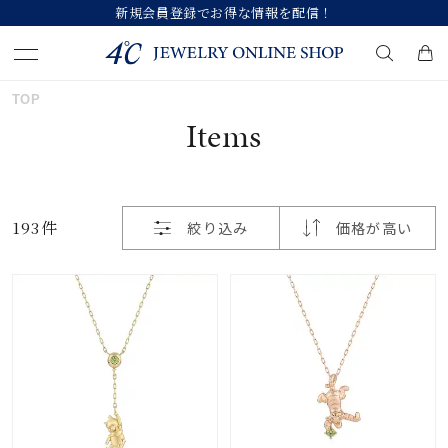
新規会員登録でお得な情報を配信！
おすすめ順
TOP
キーワードで検索する
Items
価格が安い
人気検索キーワード
価格が高い
193件
絞り込み
価格が高い
#summer
#ダイヤモンド ネックレス
新着順
#くまのプーさん
#エタニティ
#ジュエリー
お気に入り登録数
ブランド
カテゴリー
すべてのジュエリー
並び替え