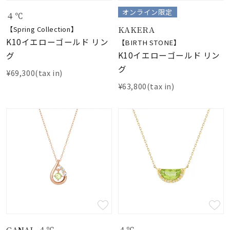
着用シーン
オンライン限定
４℃
KAKERA
【Spring Collection】
コレクション
K10イエローゴールド リン
【BIRTH STONE】
K10イエローゴールド リン
グ
グ
レディース
¥69,300(tax in)
～
リングサイズ
¥63,800(tax in)
メンズ
～
リングサイズ
価格
¥0
¥400,
在庫
在庫ありのみ
すべて表示
CANAL ４℃
４℃