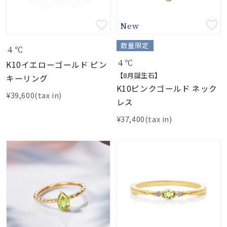
New
数量限定
４℃
４℃
K10イエローゴールド ピン
【8月誕生石】
キーリング
K10ピンクゴールド ネック
¥39,600(tax in)
レス
¥37,400(tax in)