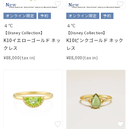
New
New
素材
オンライン限定
予約
オンライン限定
予約
４℃
４℃
カラー
【Disney Collection】
【Disney Collection】
K10イエローゴールド ネッ
K10ピンクゴールド ネック
クレス
レス
誕生石
¥88,000(tax in)
¥88,000(tax in)
モチーフ
石の色
ファッションテイス
ト