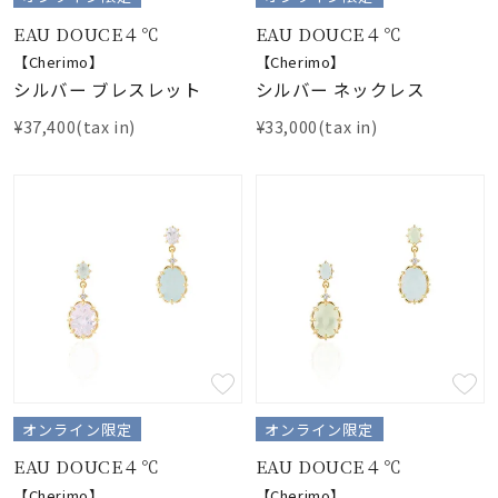
着用シーン
EAU DOUCE４℃
EAU DOUCE４℃
【Cherimo】
【Cherimo】
コレクション
シルバー ブレスレット
シルバー ネックレス
¥37,400(tax in)
¥33,000(tax in)
レディース
～
リングサイズ
メンズ
～
リングサイズ
価格
¥0
¥400,
オンライン限定
オンライン限定
在庫
在庫ありのみ
すべて表示
EAU DOUCE４℃
EAU DOUCE４℃
【Cherimo】
【Cherimo】