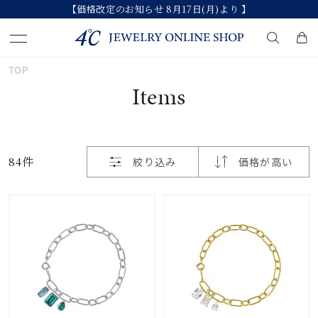
【価格改定のお知らせ 8月17日(月)より 】
おすすめ順
TOP
キーワードで検索する
Items
価格が安い
人気検索キーワード
価格が高い
84件
絞り込み
価格が高い
#ペア
#ハーフエタニティリング
#エタニティ
新着順
#ダイヤモンド ネックレス
#eギフト
お気に入り登録数
ブランド
カテゴリー
すべてのジュエリー
並び替え