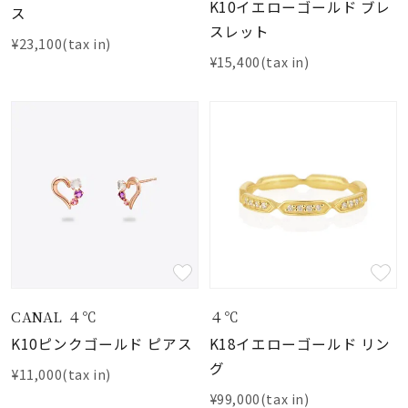
着用シーン
K10イエローゴールド ブレ
ス
スレット
¥23,100(tax in)
コレクション
¥15,400(tax in)
レディース
～
リングサイズ
メンズ
～
リングサイズ
価格
¥0
¥400,
CANAL ４℃
４℃
K10ピンクゴールド ピアス
K18イエローゴールド リン
グ
在庫
¥11,000(tax in)
在庫ありのみ
すべて表示
¥99,000(tax in)