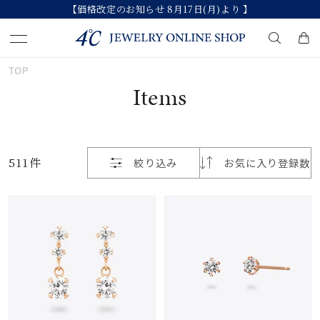
【価格改定のお知らせ 8月17日(月)より 】
おすすめ順
TOP
キーワードで検索する
Items
価格が安い
人気検索キーワード
価格が高い
511件
絞り込み
お気に入り登録数
#ペア
#eギフト
#ハーフエタニティリング
新着順
#刻印可
#メンズ ネックレス
お気に入り登録数
ブランド
カテゴリー
すべてのジュエリー
並び替え