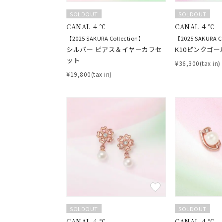
SOLDOUT
SOLDOUT
CANAL ４℃
CANAL ４℃
【2025 SAKURA Collection】
【2025 SAKURA C
おすすめ順
シルバー ピアス＆イヤーカフセ
K10ピンクゴー
価格が安い
ット
価格が高い
¥36,300(tax in)
新着順
¥19,800(tax in)
お気に入り登録数
人気検索キーワード
#ペア
ブランド
カテゴリー
SOLDOUT
SOLDOUT
CANAL ４℃
CANAL ４℃