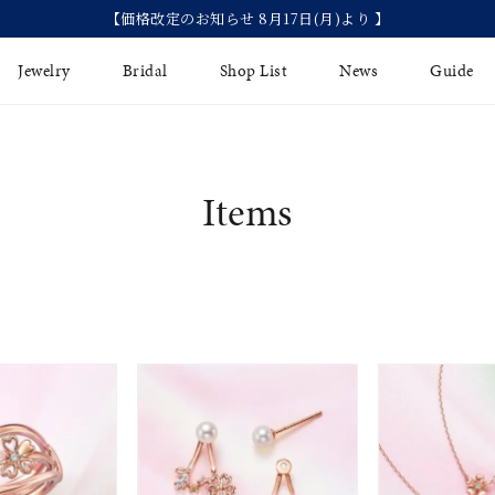
【価格改定のお知らせ 8月17日(月)より 】
Jewelry
Bridal
Shop List
News
Guide
リング
Fashion Jewelry
Brida
Items
イヤリング
プレゼントガイド
永久保
ジュエリーケア
ブライ
バングル
法人のお客様
ブライ
ペアリング
すべてのアイテム
アジャスター