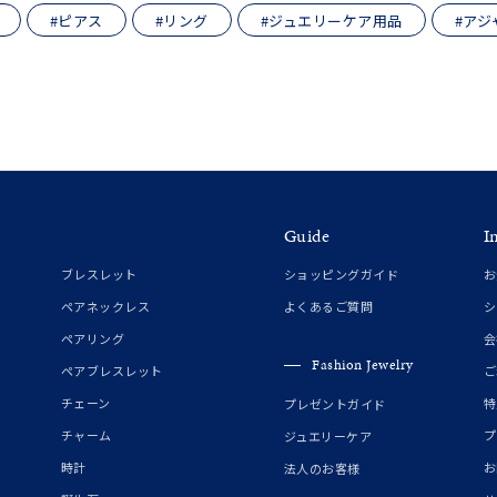
ス
ご褒美
記念日
誕生日
気分転換
デート
#ピアス
#リング
#ジュエリーケア用品
#アジ
ジュエリー
腕周りジュエリー
ペアジュエリー
ベストセレ
ンラインショップ限定
～
Guide
I
ブレスレット
ショッピングガイド
お
～
ペアネックレス
よくあるご質問
シ
ペアリング
会
¥400,00
Fashion Jewelry
ペアブレスレット
ご
チェーン
特
プレゼントガイド
チャーム
プ
ジュエリーケア
庫ありのみ
すべて表示
時計
お
法人のお客様