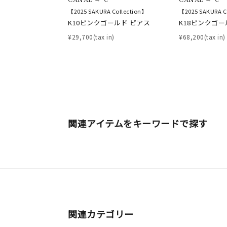
【2025 SAKURA Collection】
【2025 SAKURA C
素材
プラチ
K10ピンクゴールド ピアス
K18ピンクゴー
¥29,700(tax in)
¥68,200(tax in)
カラー
イエロ
1月の
誕生石
7月の
しずく
関連アイテムをキーワードで探す
モチーフ
クロス
クリア
石の色
レッド
ファッションテイスト
フェミ
関連カテゴリー