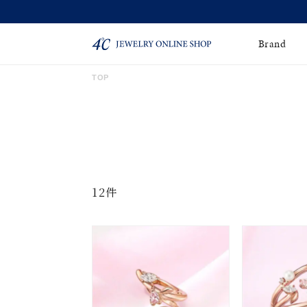
Brand
TOP
ネックレス
ネックレスチェー
Online Shop
ン
ピンキーリング
ピアス
ショッピングガイド
よくあるご質問
イヤーカフ
ブレスレット
12件
ペアブレスレット
ペアネックレス
誕生石
限定ジュエリー
時計
ジュエリーポーチ
ブライダルリングはこ
ちら