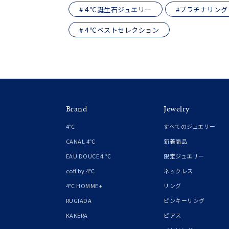
着用シーン
オフィ
#４℃誕生石ジュエリー
#プラチナリング
#４℃ベストセレクション
耳周り
コレクション
公式オ
レディース
リングサイズ
Brand
Jewelry
メンズ
4℃
すべてのジュエリー
リングサイズ
CANAL 4℃
新着商品
EAU DOUCE４℃
限定ジュエリー
価格
¥0
cofl by 4℃
ネックレス
4℃ HOMME+
リング
RUGIADA
ピンキーリング
在庫
在
KAKERA
ピアス