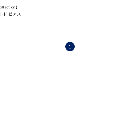
ollection】
ナ
K18
K10
K7
ゴールド
シルバー
ステ
ルド ピアス
ーカラー
ピンクカラー
ホワイトカラー
トリプルカラー
誕生石
2月の誕生石
3月の誕生石
4月の誕生石
5月の
1
誕生石
8月の誕生石
9月の誕生石
10月の誕生石
11
リセット
絞り込んで検索する
ハート
一粒
三石
パヴェ
ライン
馬蹄
ダブルループ
星座
イニシャル
リボン
その他
ホワイト
ピンク
パープル
ブルー
グリーン
マルチカラー
ニン
エレガント
カジュアル
フォーマル
モード