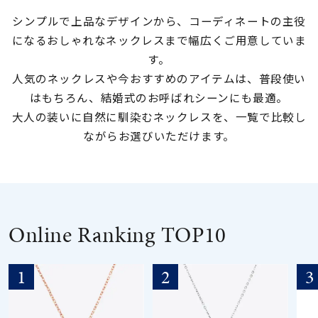
シンプルで上品なデザインから、コーディネートの主役
素材
になるおしゃれなネックレスまで幅広くご用意していま
す。
カラー
人気のネックレスや今おすすめのアイテムは、普段使い
はもちろん、結婚式のお呼ばれシーンにも最適。
大人の装いに自然に馴染むネックレスを、一覧で比較し
誕生石
ながらお選びいただけます。
モチーフ
石の色
Online Ranking TOP10
ファッションテイス
ト
1
2
3