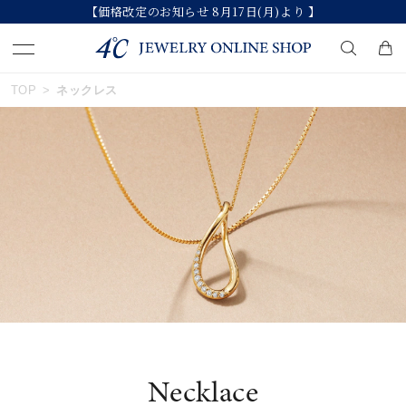
【価格改定のお知らせ 8月17日(月)より 】
おすすめ順
TOP
ネックレス
キーワードで検索する
価格が安い
人気検索キーワード
価格が高い
#ペア
#eギフト
#ハーフエタニティリング
新着順
#刻印可
#メンズ ネックレス
お気に入り登録数
ブランド
Necklace
カテゴリー
すべてのネックレス
並び替え