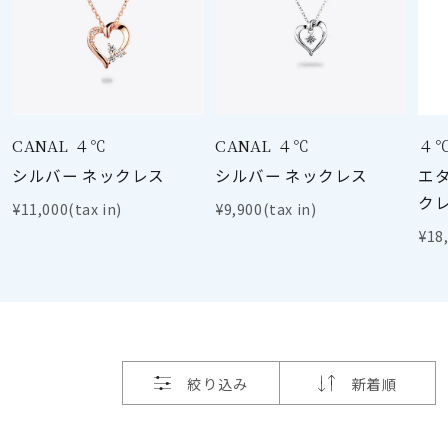
着用シーン
コレクション
レディース
CANAL ４℃
CANAL ４℃
４
～
リングサイズ
シルバー ネックレス
シルバー ネックレス
エ
ク
¥11,000(tax in)
¥9,900(tax in)
メンズ
¥18,
～
リングサイズ
価格
¥0
¥400,
絞り込み
新着順
在庫
在庫ありのみ
すべて表示